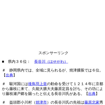
スポンサーリンク
■ 県内３６位：
長谷川（はせがわ）
＃ 静岡県内では、全域に見られるが、焼津腫脹では６位。
【
出典
】
＃ 駿河国には
後鳥羽上皇
の勅命を受けて１２１４年に京都
から藤枝に来て、久能大膳大夫藤原定昌を討ち、その功によ
り藤枝瀬戸郷を賜ったと伝える長谷川氏がある。【
出典
】
＃ 益頭郡小川村（
焼津市
）の長谷川氏の先祖は
藤原北家
秀