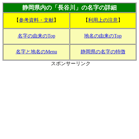
静岡県内の「長谷川」の名字の詳細
【
参考資料・文献
】
【
利用上の注意
】
名字の由来のTop
地名の由来のTop
名字と地名のMenu
静岡県の名字の特徴
スポンサーリンク