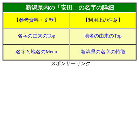
新潟県内の「安田」の名字の詳細
【
参考資料・文献
】
【
利用上の注意
】
名字の由来のTop
地名の由来のTop
名字と地名のMenu
新潟県の名字の特徴
スポンサーリンク