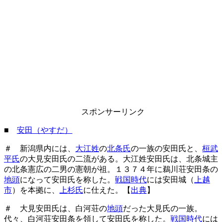
スポンサーリンク
■
安田（やすだ）
＃ 新潟県内には、
大江姓
の
北条氏
の一族の安田氏と、
桓武
平氏
の大見安田氏の二流がある。大江姓安田氏は、北条城主
の北条憲広の二男の憲朝が祖。１３７４年に鵜川荘安田条の
地頭
になって安田氏を称した。
戦国時代
には安田城（
上越
市
）を本拠に、
上杉氏
に仕えた。【
出典
】
＃ 大見安田氏は、白河荘の
地頭
だった大見氏の一族。
代々、白河荘安田条を領して安田氏を称した。
戦国時代
には