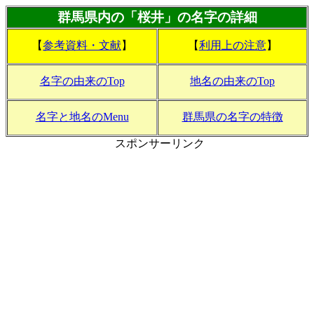
群馬県内の「桜井」の名字の詳細
【
参考資料・文献
】
【
利用上の注意
】
名字の由来のTop
地名の由来のTop
名字と地名のMenu
群馬県の名字の特徴
スポンサーリンク