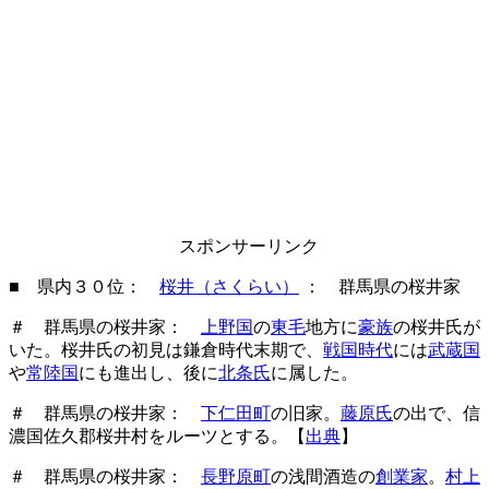
スポンサーリンク
■ 県内
３０位：
桜井（さくらい）
： 群馬県の桜井家
＃ 群馬県の桜井家：
上野国
の
東毛
地方に
豪族
の桜井氏が
いた。桜井氏の初見は鎌倉時代末期で、
戦国時代
には
武蔵国
や
常陸国
にも進出し、後に
北条氏
に属した。
＃ 群馬県の桜井家：
下仁田町
の旧家。
藤原氏
の出で、信
濃国佐久郡桜井村をルーツとする。【
出典
】
＃ 群馬県の桜井家：
長野原町
の浅間酒造の
創業家
。
村上