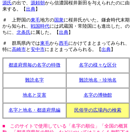
源氏
の出で、
源頼朝
から信濃国桜井新田を与えられたのに由
来する。【
出典
】
＃ 上野国の
東毛
地方の
国衆
に桜井氏がいた。鎌倉時代末期
から知られ、
戦国時代
には武蔵国・常陸国にも進出した。の
ちに、
北条氏
に属した。【
出典
】
＃ 群馬県内では
東毛
から
西毛
にかけてまとまってみられ、
特に
高崎市
と
安中市
にまとまってみられる。【
出典
】
都道府県毎の名字の特徴
名字の様々な区分
難読名字
難読地名・珍地名
地名と災害
名字の博物館
名字と地名・都道府県編
民俗学の広場内の検索
■ このサイトで使用している「名字の順位」「全国の概算