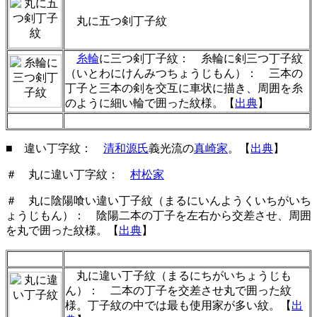
丸に五つ剣丁子紋
糸輪
に三つ剣丁子紋： 糸輪に剣三つ丁子紋
（いとわにけんみつちょうじもん）： 三本の
丁子と三本の剣を交互に車状に描き、周囲を糸
のように細い輪で囲った紋様。【
出典
】
■ 違い丁字紋
：
清和源氏
義光流の
真崎家
。
【
出典
】
＃ 丸に違い丁字紋：
村松家
＃ 丸に陰陽喰い違い丁子紋（まるにいんようくいちがいち
ょうじもん）： 陰陽二本の丁子を左右から交差させ、周囲
を丸で囲った紋様。【
出典
】
丸に違い丁子紋（まるにちがいちょうじも
ん）： 二本の丁子を交差させ丸で囲った紋
様。丁子紋の中では最も使用家が多い紋。【
出