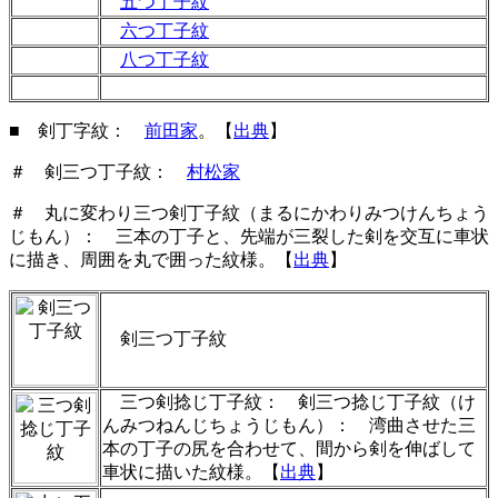
五つ丁子紋
六つ丁子紋
八つ丁子紋
■ 剣丁字紋
：
前田家
。
【
出典
】
＃ 剣三つ丁子紋：
村松家
＃ 丸に変わり三つ剣丁子紋（まるにかわりみつけんちょう
じもん）： 三本の丁子と、先端が三裂した剣を交互に車状
に描き、周囲を丸で囲った紋様。【
出典
】
剣三つ丁子紋
三つ剣捻じ丁子紋： 剣三つ捻じ丁子紋（け
んみつねんじちょうじもん）： 湾曲させた三
本の丁子の尻を合わせて、間から剣を伸ばして
車状に描いた紋様。【
出典
】