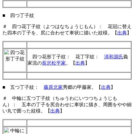
■ 四つ丁子紋
＃ 四つ花丁子紋（よつはなちょうじもん）： 花冠に替え
た四本の丁子を、尻に合わせて車状に描いた紋様。【
出典
】
四つ花形丁子紋： 花丁字紋：
清和源氏
義
家流の
長沢松平家
。
【
出典
】
■ 五つ丁子紋
：
藤原北家
秀郷の甲藤家。
【
出典
】
＃ 中輪に五つ丁子紋（ちゅうわにいつつちょうじも
ん）： 五本の丁子を尻合わせに車状に描き、周囲をやや細
い丸で囲った紋様。【
出典
】