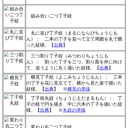
組み合い二つ丁子紋
丸に並び丁子紋（まるにならびちょうじも
ん）： 二本の丁子を並べて立て周囲を丸で囲
った紋様。【
出典
】
三つ割り丁子紋（みつわりちょうじも
ん）： 割った丁子を三つ、割り面を外に向け
て、追うように丸く描いた紋様。【
出典
】
横見丁子紋（よこみちょうじもん）： 三本
の丁子を花に見立てて、横から見た姿で描いた
紋様。【
出典
】 ※
横見の意味
丁子枝丸紋（ちょうじえだまるもん）： 丁
子の枝で円を描き、中に六本の丁子を描いた紋
様。【
出典
】 ※
丸紋の意味
変わり右二つ丁子紋