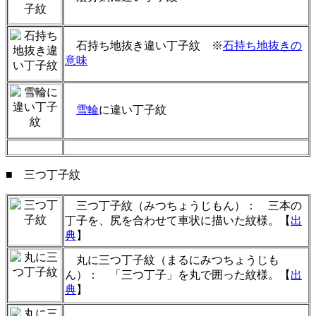
石持ち地抜き違い丁子紋 ※
石持ち地抜きの
意味
雪輪
に違い丁子紋
■ 三つ丁子紋
三つ丁子紋（みつちょうじもん）： 三本の
丁子を、尻を合わせて車状に描いた紋様。【
出
典
】
丸に三つ丁子紋（まるにみつちょうじも
ん）： 「三つ丁子」を丸で囲った紋様。【
出
典
】