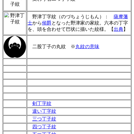
野津丁字紋（のづちょうじもん）：
薩摩藩
士
から
侯爵
となった野津家の家紋。六本の丁字
を、頭を合わせて巴状に描いた紋様。【
出典
】
二股丁子の丸紋 ※
丸紋の意味
剣丁字紋
違い丁字紋
三つ丁子紋
四つ丁子紋