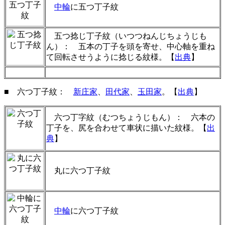
中輪
に五つ丁子紋
五つ捻じ丁子紋（いつつねんじちょうじも
ん）： 五本の丁子を頭を寄せ、中心軸を重ね
て回転させうように捻じる紋様。【
出典
】
■ 六つ丁子紋
：
新庄家
、
田代家
、
玉田家
。
【
出典
】
六つ丁字紋（むつちょうじもん）： 六本の
丁子を、尻を合わせて車状に描いた紋様。【
出
典
】
丸に六つ丁子紋
中輪
に六つ丁子紋