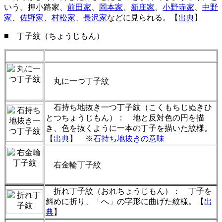
いう。押小路家、
前田家
、
岡本家
、
新庄家
、
小野寺家
、
中野
家
、
佐野家
、
村松家
、
長沢家
などに見られる。【
出典
】
■ 丁子紋（ちょうじもん）
丸に一つ丁子紋
石持ち地抜き一つ丁子紋（こくもちじぬきひ
とつちょうじもん）： 地と反対色の円を描
き、色を抜くように一本の丁子を描いた紋様。
【
出典
】 ※
石持ち地抜きの意味
右金輪丁子紋
折れ丁子紋（おれちょうじもん）： 丁子を
斜めに折り、「へ」の字形に曲げた紋様。【
出
典
】