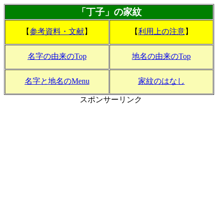
「丁子」の家紋
【
参考資料・文献
】
【
利用上の注意
】
名字の由来のTop
地名の由来のTop
名字と地名のMenu
家紋のはなし
スポンサーリンク