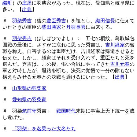
織町
）の
庄屋
に羽柴家があった。現在は、愛知県と岐阜県に
多い。【
出典
】
＃
羽柴秀吉
（後の
豊臣秀吉
）を祖とし、
織田信長
に仕えて
いたときの重臣の
柴田勝家
と
丹羽長秀
に由来する。
＃
羽柴秀吉
（はしばひでよし）： 五七の桐紋。鳥取城包
囲戦の最後に、さすがに哀れに思った秀吉は、
吉川経家
の奮
戦を称え、自害するのは重臣だけ、吉川経家は帰還させると
伝えた。しかし、経家はそれを受け入れず、重臣たちと死を
選んだ。秀吉は、この後、弔い合戦にやってきた
吉川元春
の
軍と対峙したが、退路を断ち、決死の覚悟で一分の隙もない
構えをみせる元春との決戦を避けるにいたった。【
出典
】
＃
山形県の羽柴家
＃
愛知県の羽柴家
＃ 羽柴
筑前守
秀吉：
戦国時代
末期に事実上天下統一を成
し遂げた。
＃
「羽柴」を名乗った大名たち