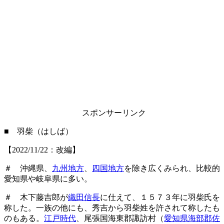
スポンサーリンク
■ 羽柴（はしば）
【2022/11/22：改編】
＃ 沖縄県、
九州地方
、
四国地方
を除き広くみられ、比較的
愛知県や岐阜県に多い。
＃ 木下藤吉郎が
織田信長
に仕えて、１５７３年に羽柴氏を
称した。一族の他にも、秀吉から羽柴姓を許されて称したも
のもある。
江戸時代
、尾張国海東郡諏訪村（
愛知県海部郡佐