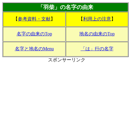
「羽柴」の名字の由来
【
参考資料・文献
】
【
利用上の注意
】
名字の由来のTop
地名の由来のTop
名字と地名のMenu
「は」行の名字
スポンサーリンク