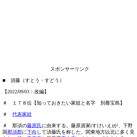
スポンサーリンク
■ 須藤（すとう・すどう）
【2022/09/03：改編】
＃ １７８位【知っておきたい家紋と名字 別冊宝島】
＃
代表家紋
＃ 那須の
藤原氏
に由来する。藤原資家(すけいえ)が、下野
国
那須郡
に
下向
して須藤氏を称した。関東地方以北に多く見