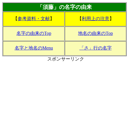
「須藤」の名字の由来
【
参考資料・文献
】
【
利用上の注意
】
名字の由来のTop
地名の由来のTop
名字と地名のMenu
「さ」行の名字
スポンサーリンク