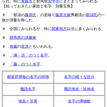
られ、特に
青森市
と群馬県
安中市
にまとまってみられる。
【知っておきたい家紋と名字 別冊宝島】
＃ 「那須の
藤原氏
」の意味で
藤原北家
秀郷流の
那須氏
の一
族が須藤を称した。
＃ 全国にみられるが、特に
関東地方
以北に多くみられる。
＃
群馬県の須藤家
＃
首藤
の
庶流
ともいわれる。
＃
「洲・須」のつく名字
。
＃
「藤」のつく名字
。
都道府県毎の名字の特徴
名字の様々な区分
難読名字
難読地名・珍地名
地名と災害
名字の博物館