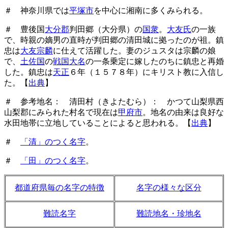
＃ 神奈川県では
平塚市
を中心に湘南に多くみられる。
＃ 豊後国
大分郡
判田郷（大分県）の
国衆
。
大友氏
の一族
で、時親の嫡男の直時が判田郷の清田城に拠ったのが祖。鎮
忠は
大友宗麟
に仕えて活躍した。妻のジュスタは宗麟の娘
で、
土佐国
の
戦国大名
の一条乗定に嫁したのちに鎮忠と再婚
した。鎮忠は
天正
６年（１５７８年）にキリスト教に入信し
た。【
出典
】
＃ 参考地名： 清田村（きよたむら）： かつて山梨県西
山梨郡にみられた村名で現在は
甲府市
。地名の由来は良好な
水田地帯に立地していることによると思われる。【
出典
】
＃
「清」のつく名字
。
＃
「田」のつく名字
。
都道府県毎の名字の特徴
名字の様々な区分
難読名字
難読地名・珍地名