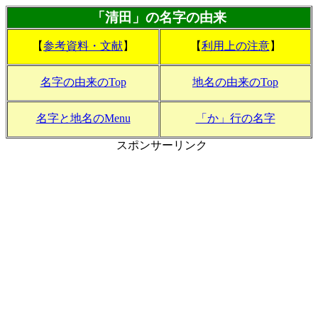
「清田」の名字の由来
【
参考資料・文献
】
【
利用上の注意
】
名字の由来のTop
地名の由来のTop
名字と地名のMenu
「か」行の名字
スポンサーリンク