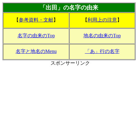
「出田」の名字の由来
【
参考資料・文献
】
【
利用上の注意
】
名字の由来のTop
地名の由来のTop
名字と地名のMenu
「あ」行の名字
スポンサーリンク