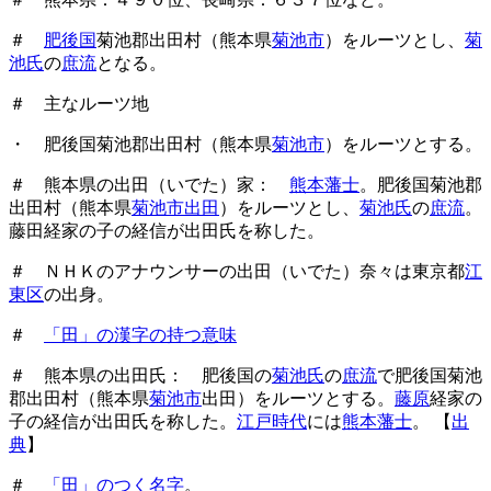
＃
肥後国
菊池郡出田村（熊本県
菊池市
）をルーツとし、
菊
池氏
の
庶流
となる。
＃ 主なルーツ地
・ 肥後国菊池郡出田村（熊本県
菊池市
）をルーツとする。
＃ 熊本県の出田（いでた）家：
熊本藩士
。肥後国菊池郡
出田村（熊本県
菊池市出田
）をルーツとし、
菊池氏
の
庶流
。
藤田経家の子の経信が出田氏を称した。
＃ ＮＨＫのアナウンサーの出田（いでた）奈々は東京都
江
東区
の出身。
＃
「田」の漢字の持つ意味
＃ 熊本県の出田氏： 肥後国の
菊池氏
の
庶流
で肥後国菊池
郡出田村（熊本県
菊池市
出田）をルーツとする。
藤原
経家の
子の経信が出田氏を称した。
江戸時代
には
熊本藩士
。 【
出
典
】
＃
「田」のつく名字
。