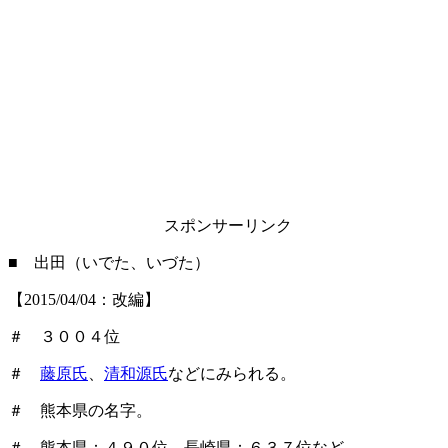
スポンサーリンク
■ 出田（いでた、いづた）
【2015/04/04：改編】
＃ ３００４位
＃
藤原氏
、
清和源氏
などにみられる。
＃ 熊本県の名字。
＃ 熊本県：４９０位、長崎県：６３７位など。