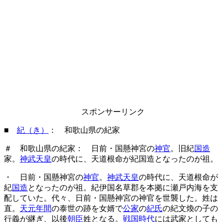
スポンサーリンク
■
紀（き）
： 和歌山県の紀家
＃ 和歌山県の紀家： 日前・国懸神宮の
神官
。旧紀
国造
家。
神武天皇
の時代に、天道根命が紀国造となったのが祖。
・ 日前・国懸神宮の
神官
。
神武天皇
の時代に、天道根命が
紀
国造
となったのが祖。紀伊国名草郡を本拠に瀬戸内海を支
配していた。代々、日前・国懸神宮の神官を世襲した。姓は
直。
天元年間
の泰世の跡を女婿で
公家
の
紀氏
の紀文煥の子の
行義が継ぎ、以後
朝臣
姓となる。
戦国時代
には武家としても