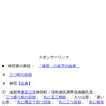
スポンサーリンク
■ 林田家の家紋：
「林田」の名字の由来
＃
三つ蛇の目紋
＃ 林田【
出典
】
① 滋賀県
東近江市
林田町／清和源氏満季流御園氏流：
「
三つ盛り蛇の目紋
」「
丸に五三桐紋
」「入り山形」「違い
山形」「
丸に隅立て四つ目紋
」「
丸に三つ目紋
」「
丸に根笹