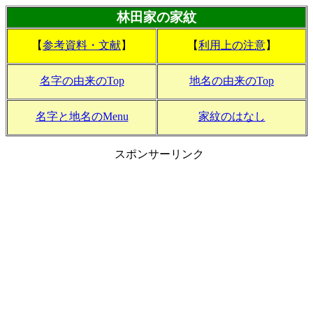
林田家の家紋
【
参考資料・文献
】
【
利用上の注意
】
名字の由来のTop
地名の由来のTop
名字と地名のMenu
家紋のはなし
スポンサーリンク