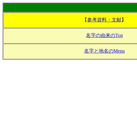
【
参考資料・文献
】
名字の由来のTop
名字と地名のMenu