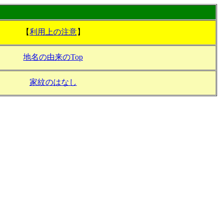
【
利用上の注意
】
地名の由来のTop
家紋のはなし