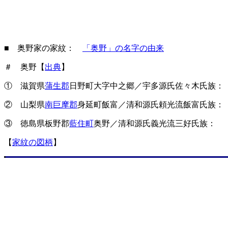
■ 奥野家の家紋：
「奥野」の名字の由来
＃ 奥野【
出典
】
① 滋賀県
蒲生郡
日野町大字中之郷／宇多源氏佐々木氏族：
② 山梨県
南巨摩郡
身延町飯富／清和源氏頼光流飯富氏族：
③ 徳島県板野郡
藍住町
奥野／清和源氏義光流三好氏族： 
【
家紋の図柄
】