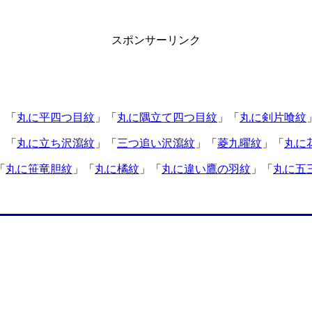
スポンサーリンク
 「
丸に平四つ目紋
」「
丸に隅立て四つ目紋
」「
丸に剣片喰紋
 「
丸に立ち沢瀉紋
」「
三つ追い沢瀉紋
」「
菱九曜紋
」「
丸に
「
丸に笹竜胆紋
」「
丸に橘紋
」「
丸に違い鷹の羽紋
」「
丸に五