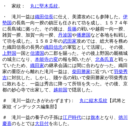
・ 家紋：
丸に堅木瓜紋
。
・ 滝川一益は
織田信長
に仕え、美濃攻めにも参陣した。
伊
勢国
の長島一向一揆の鎮圧も任されて功を成し、１５７４年
に長島城に拠った。その後は、
長篠
の戦いや越前一向一揆、
雑賀一揆、加賀一向一揆、
丹波国
や
播磨国
など各地を転戦し
て功を成した。１５８２年の
武田家
攻めでは、総大将を務め
た織田信長の長男の
織田信忠
の軍監として活躍し、その後、
上野国
一国と
信濃国
の二郡を賜った。その後上野国の厩橋城
の城主になり、
本能寺の変
の報を聞いたが、
北条氏直
と戦っ
ていたため、
織田家
の継承会議には間に合わなかった。織田
家の重臣から離れた滝川一益は、
柴田勝家
に近づいて
羽柴秀
吉
に対抗した。しかし、賤ケ岳の戦いで柴田勝家が羽柴秀吉
に敗れると、一益は秀吉に降って所領を失った。その後、京
都の妙心寺で出家して、
越前国
で隠居した。
＃ 滝川一益(たきがわかずます)：
丸に縦木瓜紋
【武将と
家紋 インデックス編集部】
＃ 滝川一益の養子の子孫は
江戸時代
には
旗本
となり、
徳川
慶喜
のもとでは
大目付
を出した。