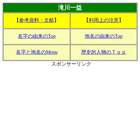
滝川一益
【
参考資料・文献
】
【
利用上の注意
】
名字の由来のTop
地名の由来のTop
名字と地名のMenu
歴史的人物のＴｏｐ
スポンサーリンク