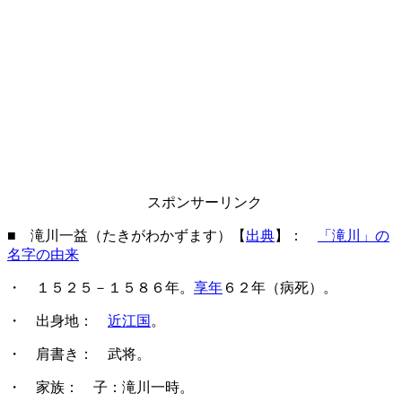
スポンサーリンク
■ 滝川一益（たきがわかずます）【
出典
】：
「滝川」の
名字の由来
・ １５２５－１５８６年。
享年
６２年（病死）。
・ 出身地：
近江国
。
・ 肩書き： 武将。
・ 家族： 子：滝川一時。