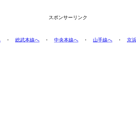
スポンサーリンク
へ
・
総武本線へ
・
中央本線へ
・
山手線へ
・
京