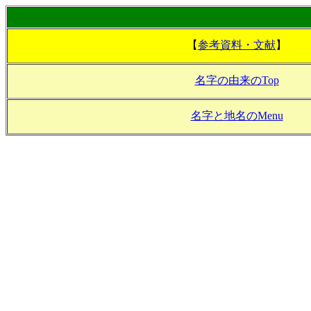
【
参考資料・文献
】
名字の由来のTop
名字と地名のMenu