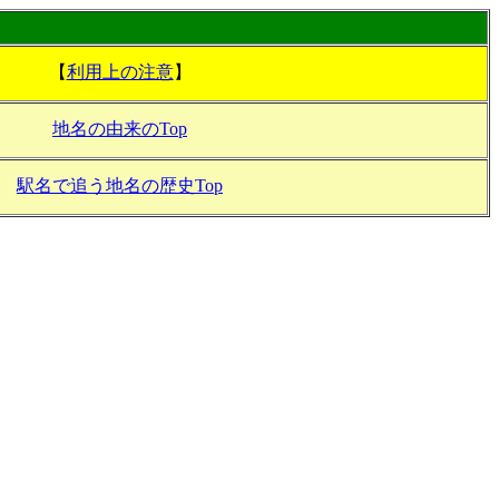
【
利用上の注意
】
地名の由来のTop
駅名で追う地名の歴史Top