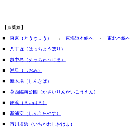
【京葉線】
■
東京（とうきょう）
→
東海道本線へ
・
東北本線
■
八丁堀（はっちょうぼり）
■
越中島（えっちゅうじま）
■
潮見（しおみ）
■
新木場（しんきば）
■
葛西臨海公園（かさいりんかいこうえん）
■
舞浜（まいはま）
■
新浦安（しんうらやす）
■
市川塩浜（いちかわしおはま）