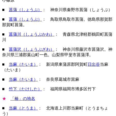
小篠原
■
菖蒲（しょうぶ）
： 神奈川県秦野市菖蒲（しょうぶ）
■
菖蒲（しょうぶ）
： 鳥取県鳥取市菖蒲。徳島県那賀郡
那賀町菖蒲。
■
菖蒲川（しょうぶかわ）
： 青森県北津軽郡鶴田町菖蒲
川
■
菖蒲沢（しょうぶざわ）
： 神奈川県藤沢市菖蒲沢。神
奈川県三浦郡葉山町一色。山梨県甲斐市菖蒲澤。
■
当麻（たいま）
： 新潟県東蒲原郡阿賀町
日出谷
当麻
（たいま）
■
当麻（たいま）
： 奈良県葛城市當麻
■
竹下（たけした）
： 福岡県福岡市博多区竹下
★
「椿」の地名
■
当麻（とうま）
： 北海道上川郡当麻町（とうまちょ
う）