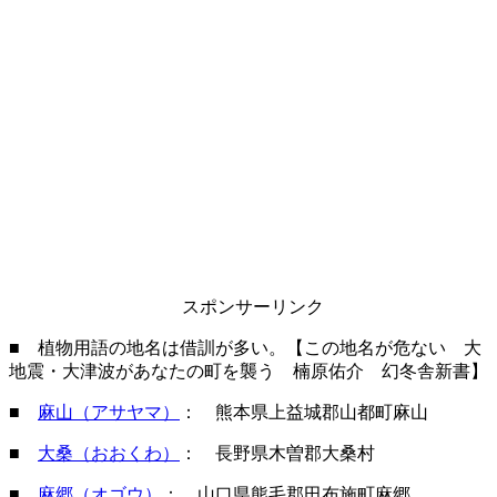
スポンサーリンク
■ 植物用語の地名は借訓が多い。【この地名が危ない 大
地震・大津波があなたの町を襲う 楠原佑介 幻冬舎新書】
■
麻山（アサヤマ）
： 熊本県上益城郡山都町麻山
■
大桑（おおくわ）
： 長野県木曽郡大桑村
■
麻郷（オゴウ）
： 山口県熊毛郡田布施町麻郷