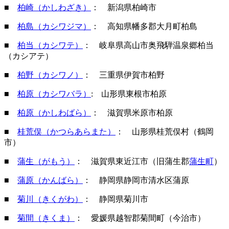
■
柏崎（かしわざき）
： 新潟県柏崎市
■
柏島（カシワジマ）
： 高知県幡多郡大月町柏島
■
柏当（カシワテ）
： 岐阜県高山市奥飛騨温泉郷柏当
（カシアテ）
■
柏野（カシワノ）
： 三重県伊賀市柏野
■
柏原（カシワバラ）
: 山形県東根市柏原
■
柏原（かしわばら）
： 滋賀県米原市柏原
■
桂荒俣（かつらあらまた）
： 山形県桂荒俣村（鶴岡
市）
■
蒲生（がもう）
： 滋賀県東近江市（旧蒲生郡
蒲生町
）
■
蒲原（かんばら）
： 静岡県静岡市清水区蒲原
■
菊川（きくがわ）
： 静岡県菊川市
■
菊間（きくま）
： 愛媛県越智郡菊間町（今治市）