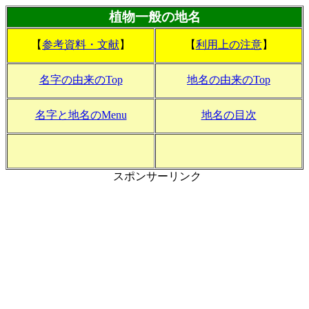
植物一般の地名
【
参考資料・文献
】
【
利用上の注意
】
名字の由来のTop
地名の由来のTop
名字と地名のMenu
地名の目次
スポンサーリンク