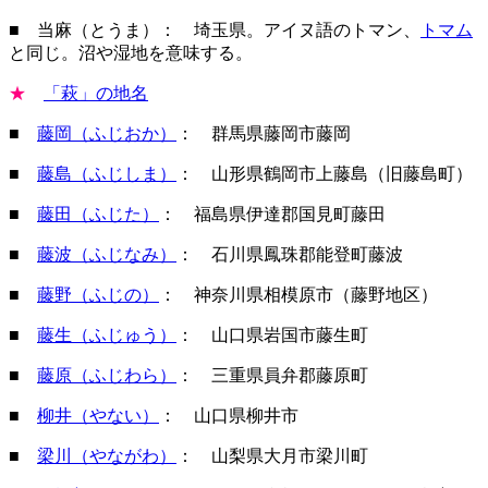
■ 当麻（とうま）： 埼玉県。アイヌ語のトマン、
トマム
と同じ。沼や湿地を意味する。
★
「萩」の地名
■
藤岡（ふじおか）
： 群馬県藤岡市藤岡
■
藤島（ふじしま）
： 山形県鶴岡市上藤島（旧藤島町）
■
藤田（ふじた）
： 福島県伊達郡国見町藤田
■
藤波（ふじなみ）
： 石川県鳳珠郡能登町藤波
■
藤野（ふじの）
： 神奈川県相模原市（藤野地区）
■
藤生（ふじゅう）
： 山口県岩国市藤生町
■
藤原（ふじわら）
： 三重県員弁郡藤原町
■
柳井（やない）
： 山口県柳井市
■
梁川（やながわ）
： 山梨県大月市梁川町