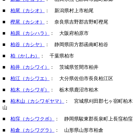
■
柏尾（カシオ）
： 新潟県村上市柏尾
■
樫尾（カシオ）
： 奈良県吉野郡吉野町樫尾
■
柏原（カシハラ）
： 大阪府柏原市
■
柏谷（カシヤ）
： 静岡県田方郡函南町柏谷
■
柏（かしわ）
： 千葉県柏市
■
柏井（カシワイ）
： 茨城県笠間市柏井
■
柏江（カシワエ）
： 大分県佐伯市長良柏江区
■
柏木（カシワギ）
： 栃木県鹿沼市柏木
■
柏木山（カシワギヤマ）
： 宮城県刈田郡七ヶ宿町柏木
山
■
柏窪（カシワクボ）
： 静岡県駿東郡長泉町上長窪柏窪
■
柏倉（カシワグラ）
： 山形県山形市柏倉