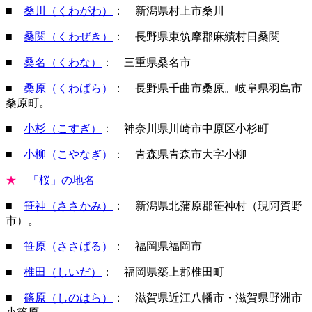
■
桑川（くわがわ）
： 新潟県村上市桑川
■
桑関（くわぜき）
： 長野県東筑摩郡麻績村日桑関
■
桑名（くわな）
： 三重県桑名市
■
桑原（くわばら）
： 長野県千曲市桑原。岐阜県羽島市
桑原町。
■
小杉（こすぎ）
： 神奈川県川崎市中原区小杉町
■
小柳（こやなぎ）
： 青森県青森市大字小柳
★
「桜」の地名
■
笹神（ささかみ）
： 新潟県北蒲原郡笹神村（現阿賀野
市）。
■
笹原（ささばる）
： 福岡県福岡市
■
椎田（しいだ）
： 福岡県築上郡椎田町
■
篠原（しのはら）
： 滋賀県近江八幡市・滋賀県野洲市