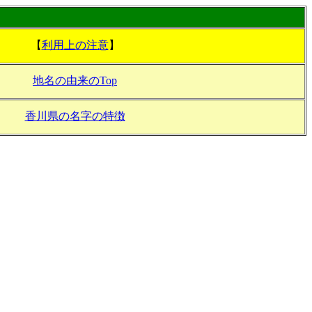
【
利用上の注意
】
地名の由来のTop
香川県の名字の特徴