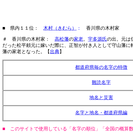
■ 県内１１位：
木村（きむら）
：
香川県の木村家
＃ 香川県の木村家：
高松藩
の
家老
。
宇多源氏
の出。元は
だった松平頼元に嫁いだ際に、正智が付き人として守山藩に
藩の家老となった。【
出典
】
都道府県毎の名字の特徴
難読名字
地名と災害
名字と地名・都道府県編
■ このサイトで使用している「名字の順位」「全国の概算