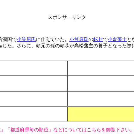
スポンサーリンク
信濃国で
小笠原氏
に仕えていた。
小笠原氏
の
転封
で
小倉藩士
と
転じた。さらに、頼元の孫の頼恭が高松藩主の養子となった際
数」「都道府県毎の順位」などについてはこちらを御覧下さい