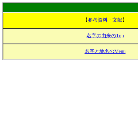
【
参考資料・文献
】
名字の由来のTop
名字と地名のMenu