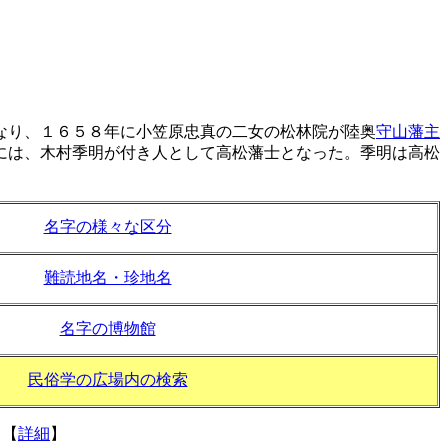
なり、１６５８年に小笠原忠真の二女の松林院が陸奥
守山藩主
には、木村季明が付き人として高松藩士となった。季明は高松
名字の様々な区分
難読地名・珍地名
名字の博物館
民俗学の広場内の検索
。
【
詳細
】