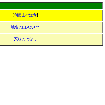
【
利用上の注意
】
地名の由来のTop
家紋のはなし