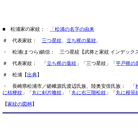
■ 松浦家の家紋：
「松浦の名字の由来
＃ 代表家紋：
三つ星紋
、
立ち梶の葉紋
。
・ 松浦(まつら)鎮信： 三つ星紋【武将と家紋 インデック
＃ 代表家紋： 「
立ち梶の葉紋
」「三つ星紋」「
平戸梶の
＃ 松浦【
出典
】
・ 長崎県松浦市／嵯峨源氏渡辺氏族、陸奥安倍氏族： 「
に桔梗紋
」「
丸に剣片喰紋
」「
丸に右三階松紋
」「
丸に根笹
【
家紋の図柄
】