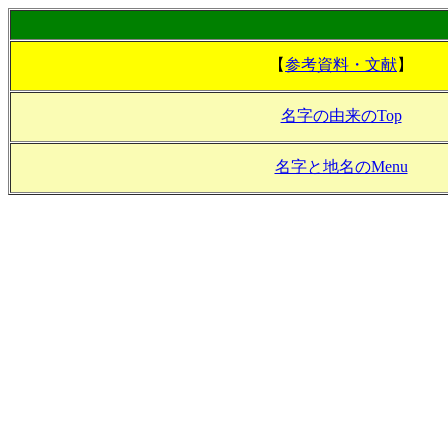
【
参考資料・文献
】
名字の由来のTop
名字と地名のMenu