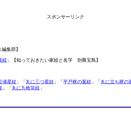
スポンサーリンク
ス編集部】
葉紋
」【知っておきたい家紋と名字 別冊宝島】
松浦星紋
」「
丸に三つ星紋
」「
平戸梶の葉紋
」「
丸に立ち梶の
紋
」「
丸に九枚笹紋
」