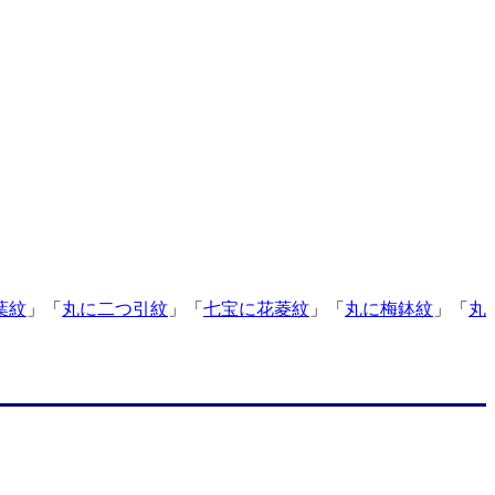
葉紋
」「
丸に二つ引紋
」「
七宝に花菱紋
」「
丸に梅鉢紋
」「
丸