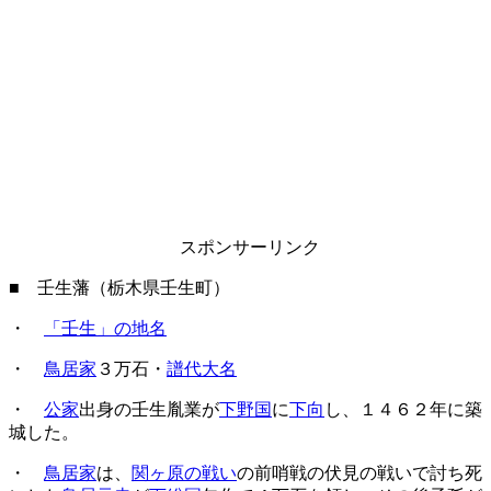
スポンサーリンク
■ 壬生藩（栃木県壬生町）
・
「壬生」の地名
・
鳥居家
３万石・
譜代大名
・
公家
出身の壬生胤業が
下野国
に
下向
し、１４６２年に築
城した。
・
鳥居家
は、
関ヶ原の戦い
の前哨戦の伏見の戦いで討ち死