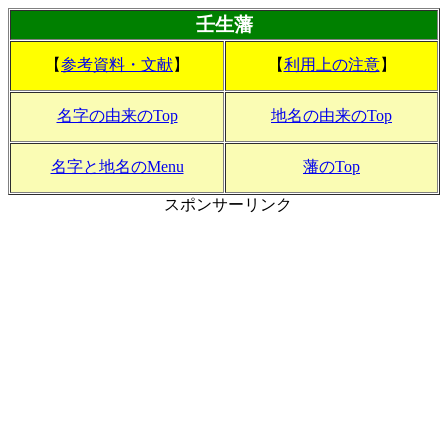
壬生藩
【
参考資料・文献
】
【
利用上の注意
】
名字の由来のTop
地名の由来のTop
名字と地名のMenu
藩のTop
スポンサーリンク