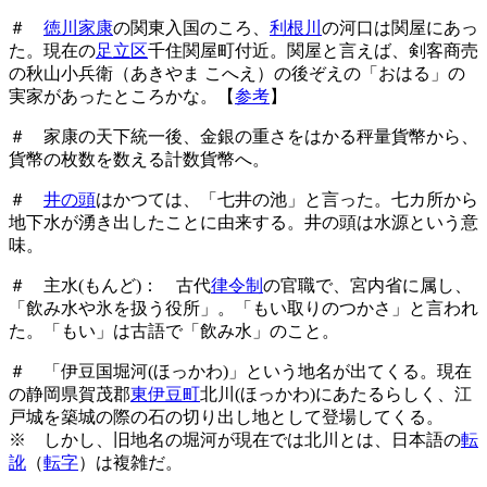
＃
徳川家康
の関東入国のころ、
利根川
の河口は関屋にあっ
た。現在の
足立区
千住関屋町付近。関屋と言えば、剣客商売
の秋山小兵衛（あきやま こへえ）の後ぞえの「おはる」の
実家があったところかな。【
参考
】
＃ 家康の天下統一後、金銀の重さをはかる秤量貨幣から、
貨幣の枚数を数える計数貨幣へ。
＃
井の頭
はかつては、「七井の池」と言った。七カ所から
地下水が湧き出したことに由来する。井の頭は水源という意
味。
＃ 主水(もんど)： 古代
律令制
の官職で、宮内省に属し、
「飲み水や氷を扱う役所」。「もい取りのつかさ」と言われ
た。「もい」は古語で「飲み水」のこと。
＃ 「伊豆国堀河(ほっかわ)」という地名が出てくる。現在
の静岡県賀茂郡
東伊豆町
北川(ほっかわ)にあたるらしく、江
戸城を築城の際の石の切り出し地として登場してくる。
※ しかし、旧地名の堀河が現在では北川とは、日本語の
転
訛
（
転字
）は複雑だ。