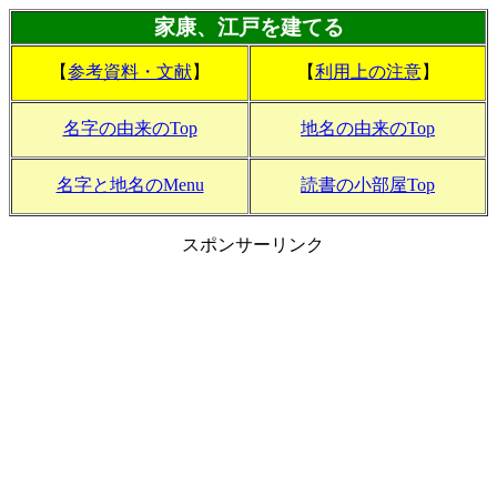
家康、江戸を建てる
【
参考資料・文献
】
【
利用上の注意
】
名字の由来のTop
地名の由来のTop
名字と地名のMenu
読書の小部屋Top
スポンサーリンク