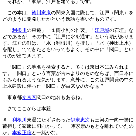
それが、「家康、江戸を建てる」です。
この本は、
徳川家康
の関東入国に際して、江戸（関東）を
どのように開発したかという逸話を書いたものです。
「
利根川
の東遷」「１両小判の作製」「
江戸城
の石垣」な
どであるが、その中に「江戸に水を通す」という項がありま
す。江戸の町は、「水（利根川）を排し」「水（神田上水）
を配し」てできたともいってもよく、その中に「関口」とい
うのが出てきます。
「関口」の地名を検索すると、多くは東日本にみられま
す。「関口」という言葉が古来よりのものならば、西日本に
もみられるような気がします。意外に、この江戸開発の中の
上水建設に伴った「関口」が由来なのかなぁ？
東京都
文京区
関口の地名もあるね。
さてここからは本題
＃
利根川
東遷にたずさわった
伊奈忠次
も三河の一向一揆に
荷担して家康に刃向かって、一時家康のもとを離れていたの
か。
本多正信
と一緒かな。