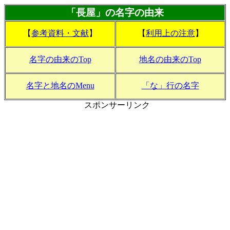
「長屋」の名字の由来
【
参考資料・文献
】
【
利用上の注意
】
名字の由来のTop
地名の由来のTop
名字と地名のMenu
「な」行の名字
スポンサーリンク