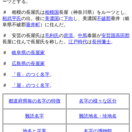
ーツとする。
＃ 相模の長屋氏は
相模国
長屋（神奈川県）をルーツとし、
桓武平氏
の出。後に
美濃国
に
下向
し、美濃国
不破郡
垂井（岐
阜県不破郡
垂井町
）に住んだ。
＃ 安芸の長屋氏は
毛利氏
の
庶流
。
中馬
泰親が
安芸国高田郡
長屋に住んで長屋氏を称した。
江戸時代
は
長州藩士
。
＃
岐阜県の長屋家
＃
広島県の長屋家
＃
「長」のつく名字
。
＃
「屋」のつく名字
。
都道府県毎の名字の特徴
名字の様々な区分
難読名字
難読地名・珍地名
地名と災害
名字の博物館