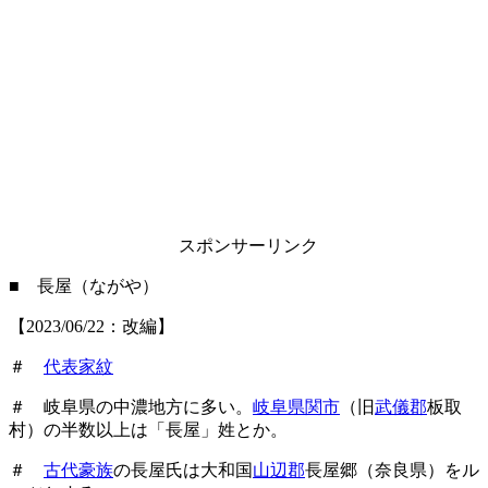
スポンサーリンク
■ 長屋（ながや）
【2023/06/22：改編】
＃
代表家紋
＃ 岐阜県の中濃地方に多い。
岐阜県関市
（旧
武儀郡
板取
村）の半数以上は「長屋」姓とか。
＃
古代豪族
の長屋氏は大和国
山辺郡
長屋郷（奈良県）をル