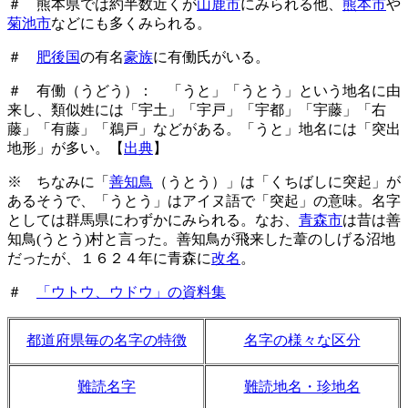
＃ 熊本県では約半数近くが
山鹿市
にみられる他、
熊本市
や
菊池市
などにも多くみられる。
＃
肥後国
の有名
豪族
に有働氏がいる。
＃ 有働（うどう）： 「うと」「うとう」という地名に由
来し、類似姓には「宇土」「宇戸」「宇都」「宇藤」「右
藤」「有藤」「鵜戸」などがある。「うと」地名には「突出
地形」が多い。【
出典
】
※ ちなみに「
善知鳥
（うとう）」は「くちばしに突起」が
あるそうで、「うとう」はアイヌ語で「突起」の意味。名字
としては群馬県にわずかにみられる。なお、
青森市
は昔は善
知鳥(うとう)村と言った。善知鳥が飛来した葦のしげる沼地
だったが、１６２４年に青森に
改名
。
＃
「ウトウ、ウドウ」の資料集
都道府県毎の名字の特徴
名字の様々な区分
難読名字
難読地名・珍地名