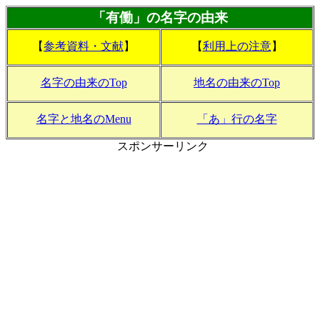
「有働」の名字の由来
【
参考資料・文献
】
【
利用上の注意
】
名字の由来のTop
地名の由来のTop
名字と地名のMenu
「あ」行の名字
スポンサーリンク