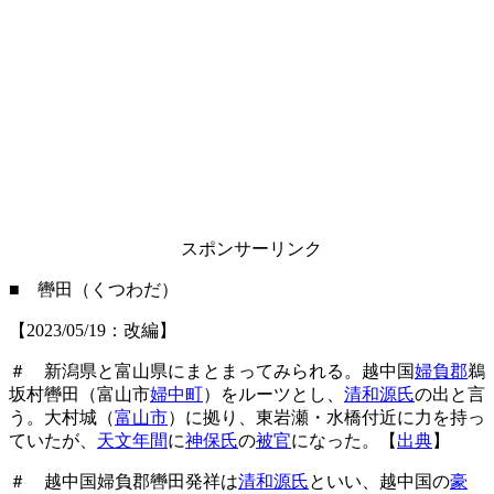
スポンサーリンク
■ 轡田（くつわだ）
【2023/05/19：改編】
＃ 新潟県と富山県にまとまってみられる。越中国
婦負郡
鵜
坂村轡田（富山市
婦中町
）をルーツとし、
清和源氏
の出と言
う。大村城（
富山市
）に拠り、東岩瀬・水橋付近に力を持っ
ていたが、
天文年間
に
神保氏
の
被官
になった。【
出典
】
＃ 越中国婦負郡轡田発祥は
清和源氏
といい、越中国の
豪