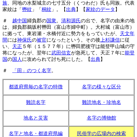
族
、同地の水梨城主の七寸五分（くつわだ）氏も同族。代表
家紋は「
轡紋
」「
桐紋
」。【
出典
】【
家紋のデータ
】
＃
越中国
婦負郡の
国衆
。
清和源氏
の出で、名字の由来の地
は、婦負郡鵜坂村轡田（富山市婦中町）。大村城（富山市）
に拠って、東岩瀬・水橋付近に勢力をもっていたが、
天文年
間
には
神保氏
の
被官
になったという。その後
上杉謙信
に従
い、
天正
５年（１５７７年）に轡田肥後守は能登甲山城の守
将になったが、翌年に
武田信玄
が急死して、天正７年に
能登
国
の
国人
に攻められて討ち死にした。【
出典
】
＃
「田」のつく名字
。
都道府県毎の名字の特徴
名字の様々な区分
難読名字
難読地名・珍地名
地名と災害
名字の博物館
名字と地名・都道府県編
民俗学の広場内の検索