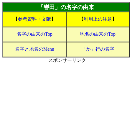
「轡田」の名字の由来
【
参考資料・文献
】
【
利用上の注意
】
名字の由来のTop
地名の由来のTop
名字と地名のMenu
「か」行の名字
スポンサーリンク