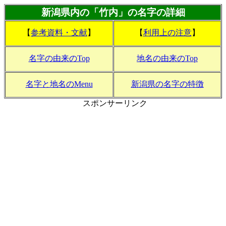
新潟県内の「竹内」の名字の詳細
【
参考資料・文献
】
【
利用上の注意
】
名字の由来のTop
地名の由来のTop
名字と地名のMenu
新潟県の名字の特徴
スポンサーリンク