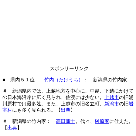
スポンサーリンク
■ 県内５１位：
竹内（たけうち）
： 新潟県の竹内家
＃ 新潟県内では、上越地方を中心に、中越、下越にかけて
の日本海沿岸に広く見られ、佐渡には少ない。
上越市
の旧浦
川原村では最多姓。また、上越市の旧名立町、
新潟市
の旧
岩
室村
にも多く見られる。【
出典
】
＃ 新潟県の竹内家：
高田藩士
。代々、
榊原家
に仕えた。
【
出典
】