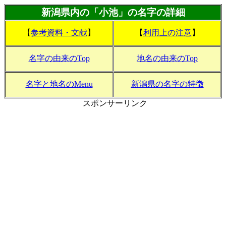
新潟県内の「小池」の名字の詳細
【
参考資料・文献
】
【
利用上の注意
】
名字の由来のTop
地名の由来のTop
名字と地名のMenu
新潟県の名字の特徴
スポンサーリンク