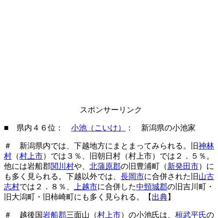
スポンサーリンク
■ 県内４６位：
小池（こいけ）
： 新潟県の小池家
＃ 新潟県内では、下越地方にまとまってみられる。旧
神林
村
（
村上市
）では３％、旧朝日村（村上市）では２．５％。
他には岩船郡
関川村
や、
北蒲原郡
の旧豊浦町（
新発田市
）に
も多く見られる。下越以外では、
長岡市
に合併された旧
山古
志村
では２．８％、
上越市
に合併した
中頸城郡
の旧吉川町・
旧大潟町・旧柿崎町にも多く見られる。【
出典
】
＃ 越後国
岩船郡
三面山（
村上市
）の小池氏は、
桓武平氏
の