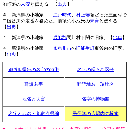
池頼盛の
末裔
と伝える。【
出典
】
＃ 新潟県の小池家：
江戸時代
、
村上藩
領だった三面村で
口留番所の定番を務めた。前項の小池氏の
末裔
と伝える。
【
出典
】
＃ 新潟県の小池家：
岩船郡
関川村下関の旧家。【
出典
】
＃ 新潟県の小池家：
糸魚川市
の
旧能生町
東谷内の旧家。
【
出典
】
都道府県毎の名字の特徴
名字の様々な区分
難読名字
難読地名・珍地名
地名と災害
名字の博物館
名字と地名・都道府県編
民俗学の広場内の検索