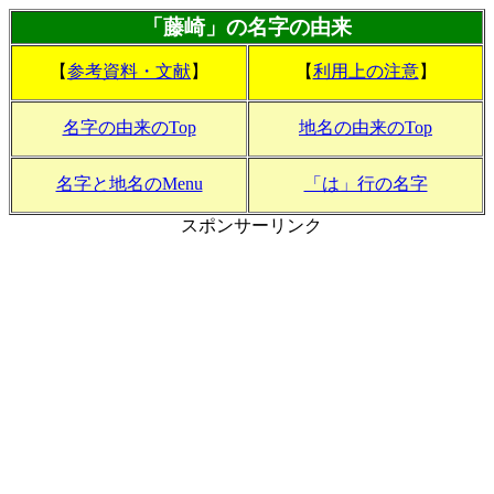
「藤崎」の名字の由来
【
参考資料・文献
】
【
利用上の注意
】
名字の由来のTop
地名の由来のTop
名字と地名のMenu
「は」行の名字
スポンサーリンク