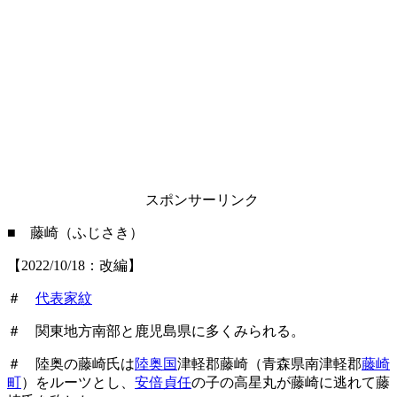
スポンサーリンク
■ 藤崎（ふじさき）
【2022/10/18：改編】
＃
代表家紋
＃ 関東地方南部と鹿児島県に多くみられる。
＃ 陸奥の藤崎氏は
陸奥国
津軽郡藤崎（青森県南津軽郡
藤崎
町
）をルーツとし、
安倍貞任
の子の高星丸が藤崎に逃れて藤