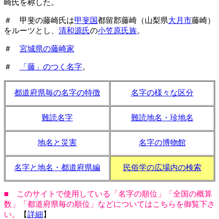
崎氏を称した。
＃ 甲斐の藤崎氏は
甲斐国
都留郡藤崎（山梨県
大月市
藤崎）
をルーツとし、
清和源氏
の
小笠原氏族
。
＃
宮城県の藤崎家
＃
「藤」のつく名字
。
都道府県毎の名字の特徴
名字の様々な区分
難読名字
難読地名・珍地名
地名と災害
名字の博物館
名字と地名・都道府県編
民俗学の広場内の検索
■ このサイトで使用している「名字の順位」「全国の概算
数」「都道府県毎の順位」などについてはこちらを御覧下さ
い。
【
詳細
】