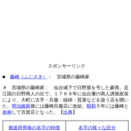
スポンサーリンク
■
藤崎（ふじさき）
： 宮城県の藤崎家
＃ 宮城県の藤崎家： 仙台城下で日野屋を号した豪商。近
江国の日野商人の出で、１７６９年に仙台藩の商人誘致政策
により、大町に古手・呉服・繰綿・質屋などを扱う店を開い
た。
明治維新
後には藤崎呉服店に改組。
昭和
５年には藤崎と
改称
して百貨店となった。【
出典
】
都道府県毎の名字の特徴
名字の様々な区分