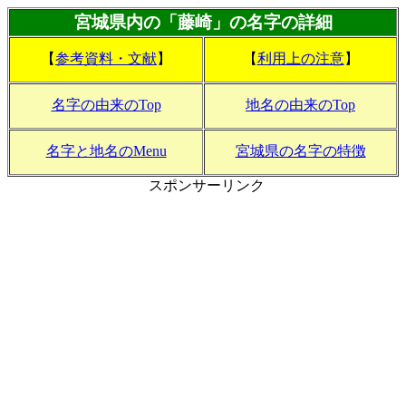
宮城県内の「藤崎」の名字の詳細
【
参考資料・文献
】
【
利用上の注意
】
名字の由来のTop
地名の由来のTop
名字と地名のMenu
宮城県の名字の特徴
スポンサーリンク