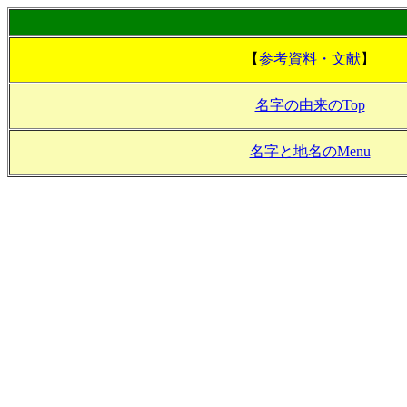
【
参考資料・文献
】
名字の由来のTop
名字と地名のMenu