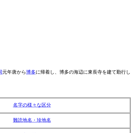
同
元年唐から
博多
に帰着し、博多の海辺に東長寺を建て勤行し
名字の様々な区分
難読地名・珍地名