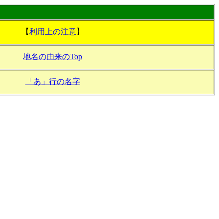
【
利用上の注意
】
地名の由来のTop
「あ」行の名字