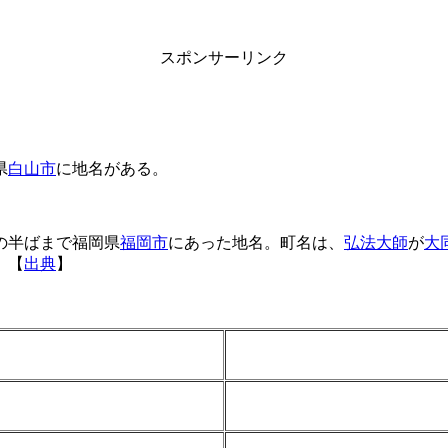
スポンサーリンク
県
白山市
に地名がある。
の半ばまで福岡県
福岡市
にあった地名。町名は、
弘法大師
が
大
。【
出典
】