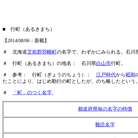
■ 行町（あるきまち）
【2014/08/06：新載】
＃ 北海道
苫前郡羽幌町
の名字で、わずかにみられる。石川
＃ 行町（あるきまち）の地名： 石川県
白山市
行町。
＃ 参考： 行町（ぎょうのちょう）：
江戸時代
から
昭和
たことにより、はじめ勤行の町としたが、のち略したという
＃
「町」のつく名字
。
都道府県毎の名字の特徴
難読名字