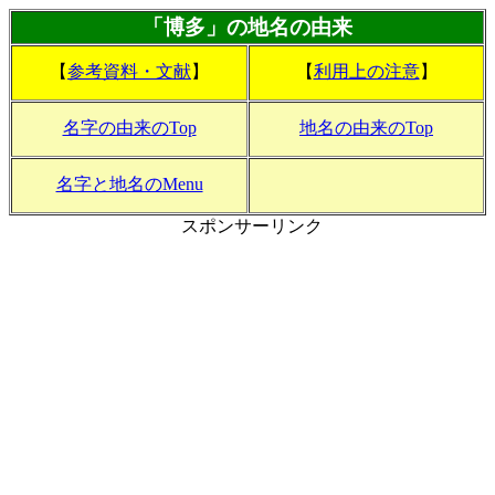
「
博多
」の地名の由来
【
参考資料・文献
】
【
利用上の注意
】
名字の由来のTop
地名の由来のTop
名字と地名のMenu
スポンサーリンク