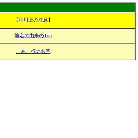
【
利用上の注意
】
地名の由来のTop
「あ」行の名字