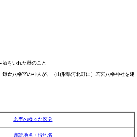
や酒をいれた器のこと。
、鎌倉八幡宮の神人が、（山形県河北町に）若宮八幡神社を建
名字の様々な区分
難読地名・珍地名