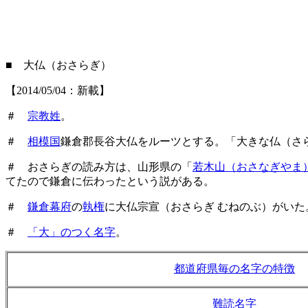
■ 大仏（おさらぎ）
【2014/05/04：新載】
＃
宗教姓
。
＃
相模国
鎌倉郡長谷大仏をルーツとする。「大きな仏（さ
＃ おさらぎの読み方は、山形県の「
若木山（おさなぎやま
てたので鎌倉に伝わったという説がある。
＃
鎌倉幕府
の
執権
に大仏宗宣（おさらぎ むねのぶ）がいた
＃
「大」のつく名字
。
都道府県毎の名字の特徴
難読名字