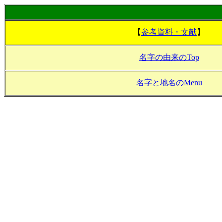
【
参考資料・文献
】
名字の由来のTop
名字と地名のMenu