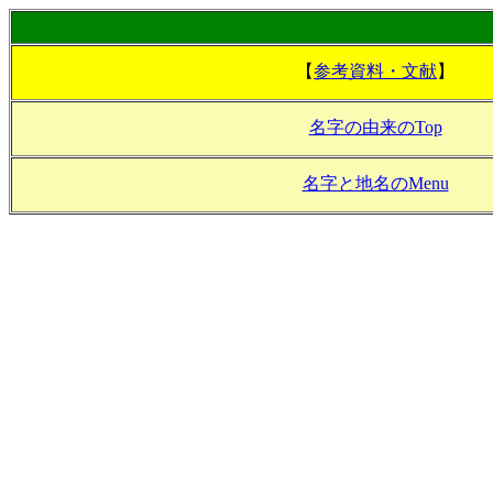
【
参考資料・文献
】
名字の由来のTop
名字と地名のMenu