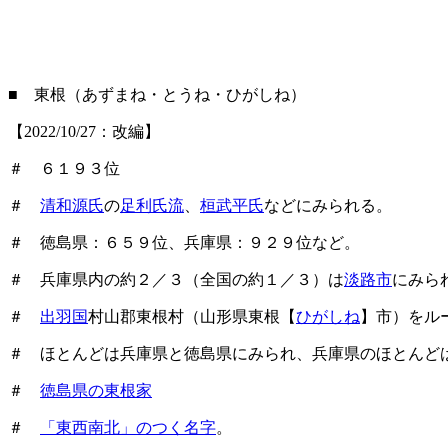
■ 東根（あずまね・とうね・ひがしね）
【2022/10/27：改編】
＃ ６１９３位
＃
清和源氏
の
足利氏流
、
桓武平氏
などにみられる。
＃ 徳島県：６５９位、兵庫県：９２９位など。
＃ 兵庫県内の約２／３（全国の約１／３）は
淡路市
にみら
＃
出羽国
村山郡東根村（山形県東根【
ひがしね
】市）をル
＃ ほとんどは兵庫県と徳島県にみられ、兵庫県のほとんど
＃
徳島県の東根家
＃
「東西南北」のつく名字
。