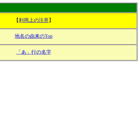
【
利用上の注意
】
地名の由来のTop
「あ」行の名字