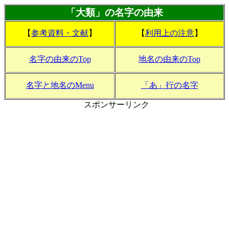
「大類」の名字の由来
【
参考資料・文献
】
【
利用上の注意
】
名字の由来のTop
地名の由来のTop
名字と地名のMenu
「あ」行の名字
スポンサーリンク