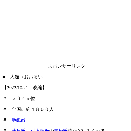
スポンサーリンク
■ 大類（おおるい）
【2022/10/21：改編】
＃ ２９４９位
＃ 全国に約４８００人
＃
地紙紋
＃
藤原氏
、
村上源氏
の
赤松氏
流などにみられる。