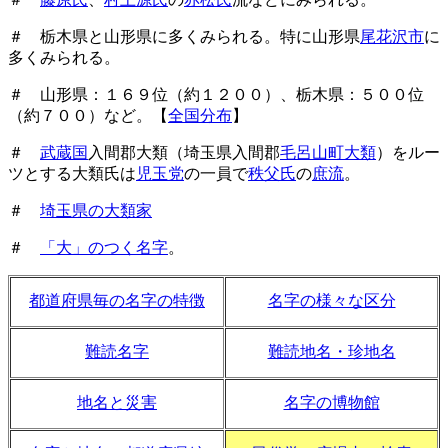
＃ 栃木県と山形県に多くみられる。特に山形県
尾花沢市
に
多くみられる。
＃ 山形県：１６９位（約１２００）、栃木県：５００位
（約７００）など。【
全国分布
】
＃
武蔵国
入間郡大類（埼玉県入間郡
毛呂山町大類
）をルー
ツとする大類氏は
児玉党
の一員で
秩父氏
の
庶流
。
＃
埼玉県の大類家
＃
「大」のつく名字
。
都道府県毎の名字の特徴
名字の様々な区分
難読名字
難読地名・珍地名
地名と災害
名字の博物館