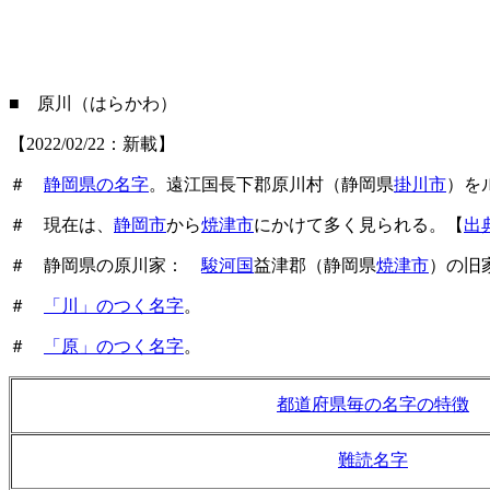
■ 原川（はらかわ）
【2022/02/22：新載】
＃
静岡県の名字
。遠江国長下郡原川村（静岡県
掛川市
）を
＃ 現在は、
静岡市
から
焼津市
にかけて多く見られる。【
出
＃ 静岡県の原川家：
駿河国
益津郡（静岡県
焼津市
）の旧
＃
「川」のつく名字
。
＃
「原」のつく名字
。
都道府県毎の名字の特徴
難読名字