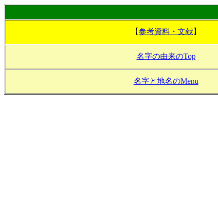
【
参考資料・文献
】
名字の由来のTop
名字と地名のMenu