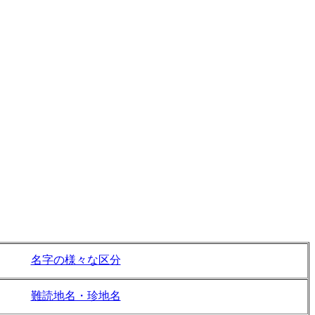
名字の様々な区分
難読地名・珍地名