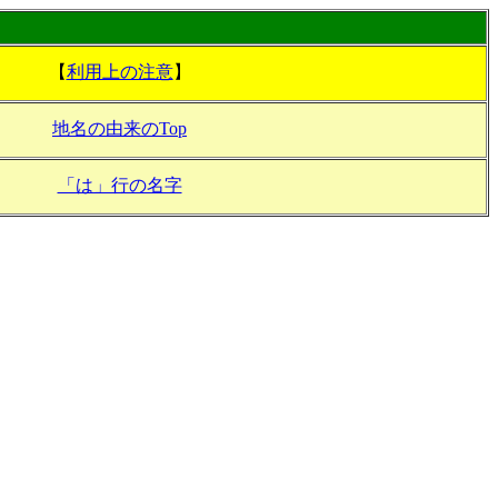
【
利用上の注意
】
地名の由来のTop
「は」行の名字