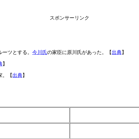
スポンサーリンク
ルーツとする。
今川氏
の家臣に原川氏があった。【
出典
】
典
】
家。【
出典
】