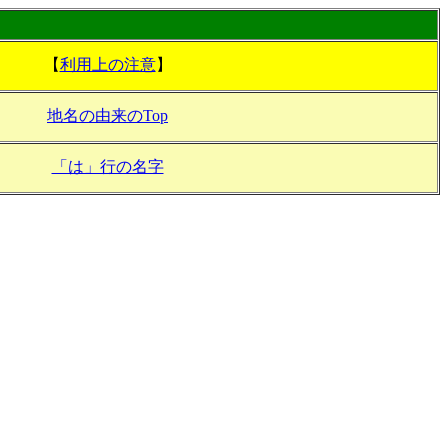
【
利用上の注意
】
地名の由来のTop
「は」行の名字