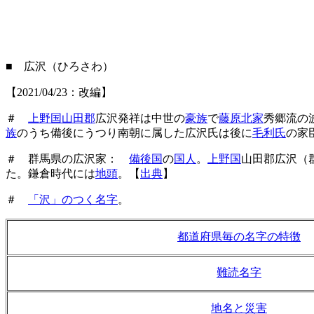
■ 広沢（ひろさわ）
【2021/04/23：改編】
＃
上野国山田郡
広沢発祥は中世の
豪族
で
藤原北家
秀郷流の
族
のうち備後にうつり南朝に属した広沢氏は後に
毛利氏
の家
＃ 群馬県の広沢家：
備後国
の
国人
。
上野国
山田郡広沢（
た。鎌倉時代には
地頭
。【
出典
】
＃
「沢」のつく名字
。
都道府県毎の名字の特徴
難読名字
地名と災害