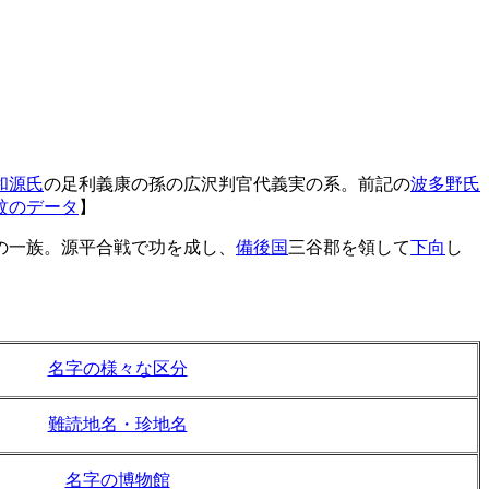
和源氏
の足利義康の孫の広沢判官代義実の系。前記の
波多野氏
紋のデータ
】
の一族。源平合戦で功を成し、
備後国
三谷郡を領して
下向
し
名字の様々な区分
難読地名・珍地名
名字の博物館