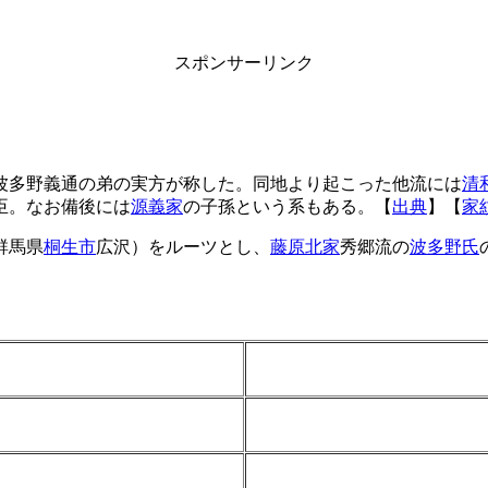
スポンサーリンク
波多野義通の弟の実方が称した。同地より起こった他流には
清
臣。なお備後には
源義家
の子孫という系もある。【
出典
】【
家
群馬県
桐生市
広沢）をルーツとし、
藤原北家
秀郷流の
波多野氏