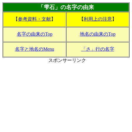
「雫石」の名字の由来
【
参考資料・文献
】
【
利用上の注意
】
名字の由来のTop
地名の由来のTop
名字と地名のMenu
「さ」行の名字
スポンサーリンク