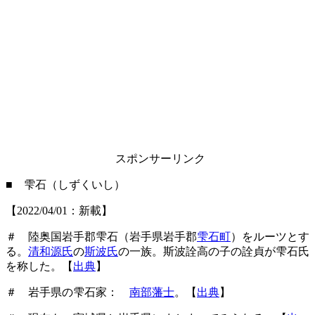
スポンサーリンク
■ 雫石（しずくいし）
【2022/04/01：新載】
＃ 陸奥国岩手郡雫石（岩手県岩手郡
雫石町
）をルーツとす
る。
清和源氏
の
斯波氏
の一族。斯波詮高の子の詮貞が雫石氏
を称した。【
出典
】
＃ 岩手県の雫石家：
南部藩士
。【
出典
】