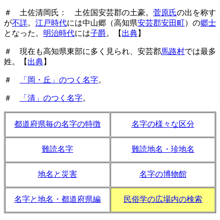
＃ 土佐清岡氏： 土佐国安芸郡の土豪。
菅原氏
の出を称す
が
不詳
。
江戸時代
には中山郷（高知県
安芸郡安田町
）の
郷士
となった。
明治時代
には
子爵
。【
出典
】
＃ 現在も高知県東部に多く見られ、安芸郡
馬路村
では最多
姓。【
出典
】
＃
「岡・丘」のつく名字
。
＃
「清」のつく名字
。
都道府県毎の名字の特徴
名字の様々な区分
難読名字
難読地名・珍地名
地名と災害
名字の博物館
名字と地名・都道府県編
民俗学の広場内の検索