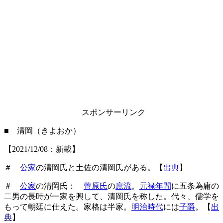
スポンサーリンク
■ 清岡（きよおか）
【2021/12/08：新載】
＃
公家
の清岡氏と土佐の清岡氏がある。【
出典
】
＃
公家
の清岡氏：
菅原氏
の
庶流
。
元禄年間
に五条為庸の
二男の長時が一家を興して、清岡氏を称した。代々、儒学を
もって朝廷に仕えた。家格は半家。
明治時代
には
子爵
。【
出
典
】