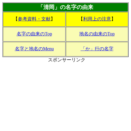
「清岡」の名字の由来
【
参考資料・文献
】
【
利用上の注意
】
名字の由来のTop
地名の由来のTop
名字と地名のMenu
「か」行の名字
スポンサーリンク