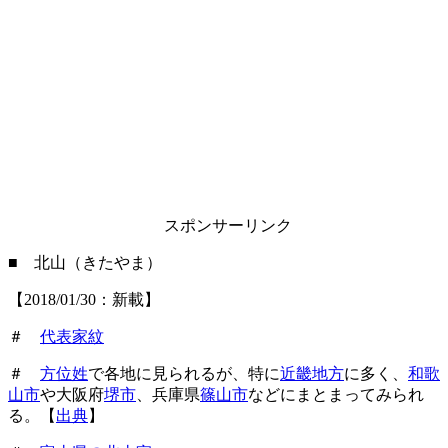
スポンサーリンク
■ 北山（きたやま）
【2018/01/30：新載】
＃
代表家紋
＃
方位姓
で各地に見られるが、特に
近畿地方
に多く、
和歌
山市
や大阪府
堺市
、兵庫県
篠山市
などにまとまってみられ
る。【
出典
】