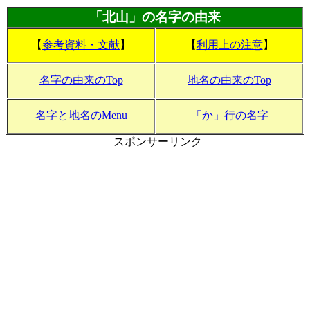
「北山」の名字の由来
【
参考資料・文献
】
【
利用上の注意
】
名字の由来のTop
地名の由来のTop
名字と地名のMenu
「か」行の名字
スポンサーリンク