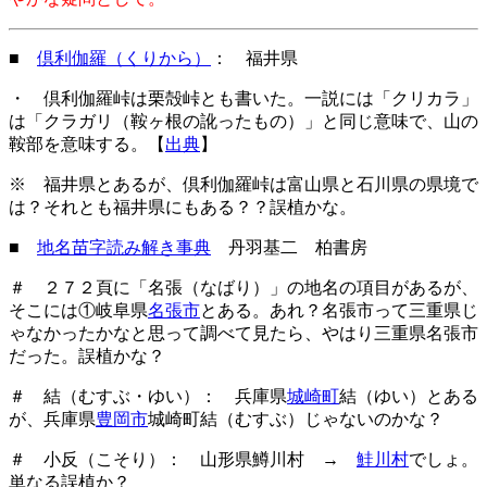
■
倶利伽羅（くりから）
： 福井県
・ 倶利伽羅峠は栗殻峠とも書いた。一説には「クリカラ」
は「クラガリ（鞍ヶ根の訛ったもの）」と同じ意味で、山の
鞍部を意味する。【
出典
】
※ 福井県とあるが、倶利伽羅峠は富山県と石川県の県境で
は？それとも福井県にもある？？誤植かな。
■
地名苗字読み解き事典
丹羽基二 柏書房
＃ ２７２頁に「名張（なばり）」の地名の項目があるが、
そこには①岐阜県
名張市
とある。あれ？名張市って三重県じ
ゃなかったかなと思って調べて見たら、やはり三重県名張市
だった。誤植かな？
＃ 結（むすぶ・ゆい）： 兵庫県
城崎町
結（ゆい）とある
が、兵庫県
豊岡市
城崎町結（むすぶ）じゃないのかな？
＃ 小反（こそり）： 山形県鱒川村 →
鮭川村
でしょ。
単なる誤植か？