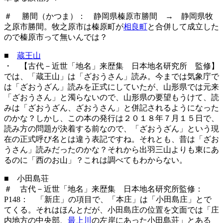
＃ 勝間（かつま）： 静岡県榛原市勝間 → 静岡県牧
之原市勝間。牧之原市は榛原町が
相良町
と合併して成立した
ので榛原市って無いんでは？
■
蔵王山
・ 【古代－近世「地名」来歴集 日本地名研究所 監修】
では、「蔵王山」は「ざおうさん」読み。今までは気象庁で
は「ざおうざん」読みを正式にしていたが、山形県では元来
「ざおうさん」と濁らないので、山形県の要望もうけて、読
みは「ざおうざん、ざおうさん」と併記されるようになった
のかな？しかし、この本の発行は２０１８年７月１５日で、
読み方の問題が決着する前なので、「ざおうざん」という現
在の正式呼び名とは違う表記ですね。それとも、昔は「ざお
うさん」読みだったのかな？それから出羽三山よりも東にあ
るのに「西のお山」？これは調べてもわからない。
■ 小田島荘
＃ 古代－近世「地名」来歴集
日本地名研究所監修：
P148： 「新庄」の項目で、「本庄」は「小田島庄」とで
てくる。それはほんとだが、小田島庄の位置を文面では「庄
内地方の中央部、
最上川
の左岸にあった小田島荘」とある