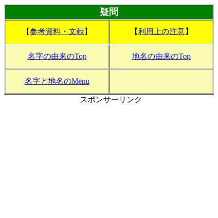
疑問
【
参考資料・文献
】
【
利用上の注意
】
名字の由来のTop
地名の由来のTop
名字と地名のMenu
スポンサーリンク