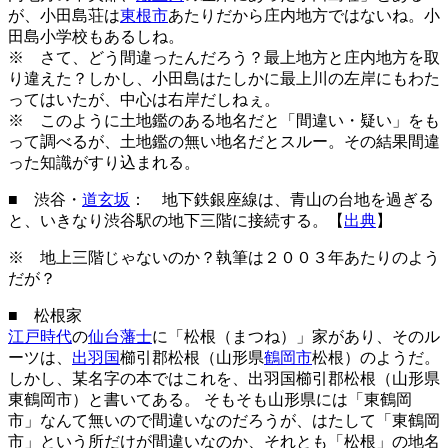
が、小田島荘は
東根市
あたりだから庄内地方ではないね。小
田島小学校もあるしね。
※ さて、どう間違ったんだろう？最上地方と庄内地方を取
り違えた？しかし、小田島はたしかに最上川の左岸にもわた
ってはいたが、中心は右岸だしねぇ。
※ このように土地鑑のある地名だと「間違い・疑い」をも
って調べるが、土地鑑の無い地名だとスルー。その結果間違
った知識がすり込まれる。
■ 渋谷・
道玄坂
： 地下鉄銀座線は、青山の台地を過ぎる
と、いきなり渋谷駅の地下三階に接続する。【
出典
】
※ 地上三階じゃないのか？執筆は２００３年あたりのよう
だが？
■ 松根家
江戸時代
の
仙台藩士
に「松根（まつね）」家があり、そのル
ーツは、
出羽国
櫛引郡松根（山形県
鶴岡市
松根）のようだ。
しかし、某名字の本ではこれを、出羽国櫛引郡松根（山形県
東鶴岡市）と書いてある。 そもそも山形県には「東鶴岡
市」なんて無いので間違いなのだろうが、はたして「東鶴岡
市」という所だけが間違いなのか、それとも「松根」の地名