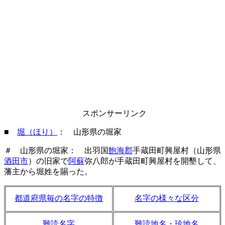
スポンサーリンク
■
堀（ほり）
： 山形県の堀家
＃ 山形県の堀家： 出羽国
飽海郡
手蔵田町興屋村（山形県
酒田市
）の旧家で
阿蘇
弥八郎が手蔵田町興屋村を開墾して、
藩主から堀姓を賜った。
都道府県毎の名字の特徴
名字の様々な区分
難読名字
難読地名・珍地名