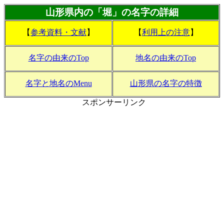
山形県内の「堀」の名字の詳細
【
参考資料・文献
】
【
利用上の注意
】
名字の由来のTop
地名の由来のTop
名字と地名のMenu
山形県の名字の特徴
スポンサーリンク