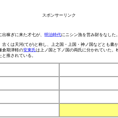
スポンサーリンク
に出稼ぎに来た才七が、
明治時代
にニシン漁を営み財をなした
。古くは天河(てが)と称し、上之国・上国・神ノ国などとも書
鎌倉期津軽の
安東氏
は上ノ国と下ノ国の両氏に分かれていた。
たと推されている。