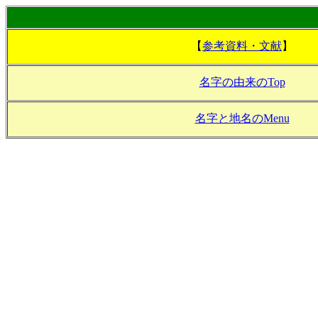
【
参考資料・文献
】
名字の由来のTop
名字と地名のMenu