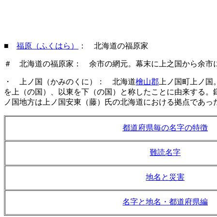
■
福原（ふくはら）
： 北海道の福原家
＃ 北海道の福原家： 余市の網元。幕末に上之国から余市
・ 上ノ国（かみのくに）： 北海道
檜山郡
上ノ国町上ノ国
を上（の国）、以東を下（の国）と称したことに由来する。
ノ国地方は上ノ国安東（藤）氏の北海道における拠点であっ
都道府県毎の名字の特徴
難読名字
地名と災害
名字と地名・都道府県編