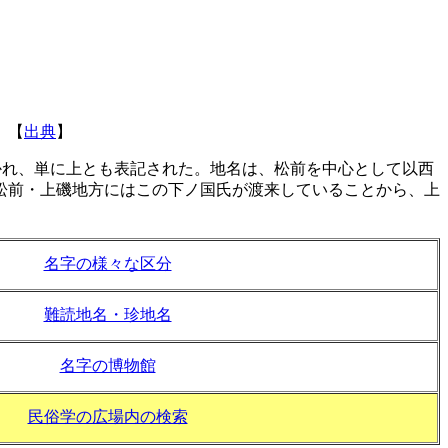
。【
出典
】
かれ、単に上とも表記された。地名は、松前を中心として以西
松前・上磯地方にはこの下ノ国氏が渡来していることから、上
名字の様々な区分
難読地名・珍地名
名字の博物館
民俗学の広場内の検索