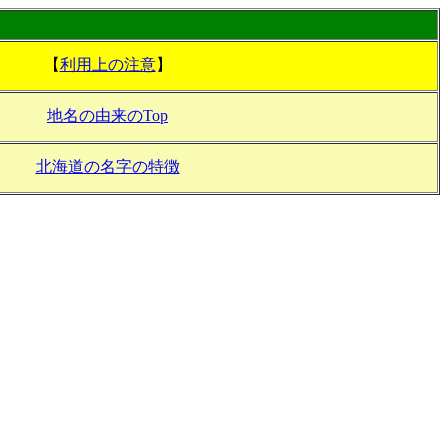
【
利用上の注意
】
地名の由来のTop
北海道の名字の特徴