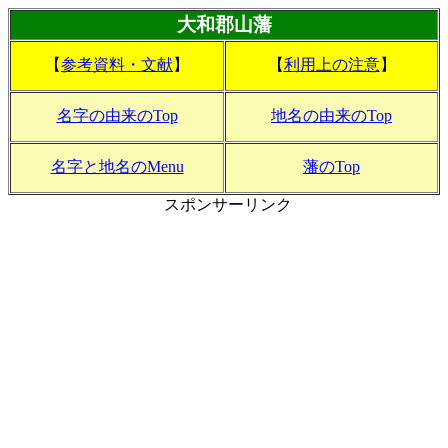
大和郡山藩
【
参考資料・文献
】
【
利用上の注意
】
名字の由来のTop
地名の由来のTop
名字と地名のMenu
藩のTop
スポンサーリンク