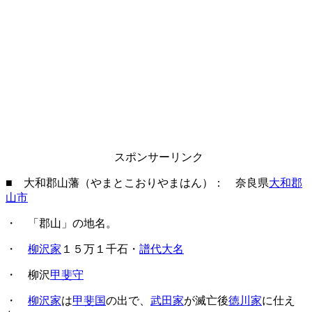
スポンサーリンク
■ 大和郡山藩（やまとこおりやまはん）： 奈良県
大和郡
山市
・ 「郡山」の地名。
・
柳沢家
１５万１千石・
譜代大名
・ 柳沢
甲斐守
・
柳沢家
は
甲斐国
の出で、
武田家
が滅亡後
徳川家
に仕え