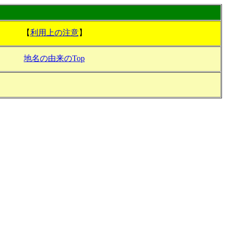
【
利用上の注意
】
地名の由来のTop