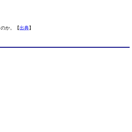
ものか。【
出典
】