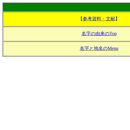
【
参考資料・文献
】
名字の由来のTop
名字と地名のMenu