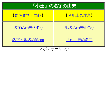
「小玉」の名字の由来
【
参考資料・文献
】
【
利用上の注意
】
名字の由来のTop
地名の由来のTop
名字と地名のMenu
「か」行の名字
スポンサーリンク