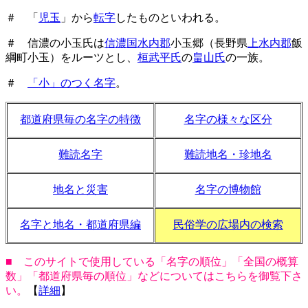
＃ 「
児玉
」から
転字
したものといわれる。
＃ 信濃の小玉氏は
信濃国水内郡
小玉郷（長野県
上水内郡
飯
綱町小玉）をルーツとし、
桓武平氏
の
畠山氏
の一族。
＃
「小」のつく名字
。
都道府県毎の名字の特徴
名字の様々な区分
難読名字
難読地名・珍地名
地名と災害
名字の博物館
名字と地名・都道府県編
民俗学の広場内の検索
■ このサイトで使用している「名字の順位」「全国の概算
数」「都道府県毎の順位」などについてはこちらを御覧下さ
い。
【
詳細
】