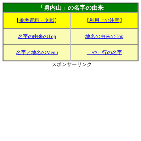
「勇内山」の名字の由来
【
参考資料・文献
】
【
利用上の注意
】
名字の由来のTop
地名の由来のTop
名字と地名のMenu
「や」行の名字
スポンサーリンク