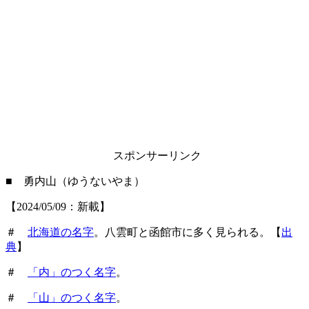
スポンサーリンク
■ 勇内山（ゆうないやま）
【2024/05/09：新載】
＃
北海道の名字
。八雲町と函館市に多く見られる。【
出
典
】
＃
「内」のつく名字
。
＃
「山」のつく名字
。