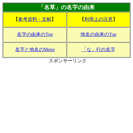
「名草」の名字の由来
【
参考資料・文献
】
【
利用上の注意
】
名字の由来のTop
地名の由来のTop
名字と地名のMenu
「な」行の名字
スポンサーリンク