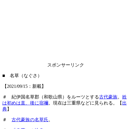
スポンサーリンク
■ 名草（なぐさ）
【2021/09/15：新載】
＃ 紀伊国名草郡（和歌山県）をルーツとする
古代豪族
。
姓
は初めは直、後に宿禰
。現在は三重県などに見られる。【
出
典
】
＃
古代豪族の名草氏
。