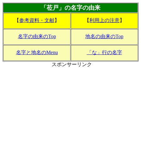
「莅戸」の名字の由来
【
参考資料・文献
】
【
利用上の注意
】
名字の由来のTop
地名の由来のTop
名字と地名のMenu
「な」行の名字
スポンサーリンク