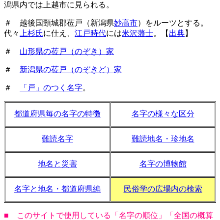
潟県内では上越市に見られる。
＃ 越後国頸城郡莅戸（新潟県
妙高市
）をルーツとする。
代々
上杉氏
に仕え、
江戸時代
には
米沢藩士
。【
出典
】
＃
山形県の莅戸（のぞき）家
＃
新潟県の莅戸（のぞきど）家
＃
「戸」のつく名字
。
都道府県毎の名字の特徴
名字の様々な区分
難読名字
難読地名・珍地名
地名と災害
名字の博物館
名字と地名・都道府県編
民俗学の広場内の検索
■ このサイトで使用している「名字の順位」「全国の概算