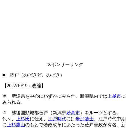
スポンサーリンク
■ 莅戸（のぞきど、のぞき）
【2022/10/19：改編】
＃ 新潟県を中心にわずかにみられ、新潟県内では
上越市
に
みられる。
＃ 越後国頸城郡莅戸（新潟県
妙高市
）をルーツとする。
代々、
上杉氏
に仕え、
江戸時代
には
米沢藩士
。江戸時代中期
に
上杉鷹山
のもとで藩政改革にあたった莅戸善政が有名。新