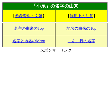
「小尾」の名字の由来
【
参考資料・文献
】
【
利用上の注意
】
名字の由来のTop
地名の由来のTop
名字と地名のMenu
「あ」行の名字
スポンサーリンク