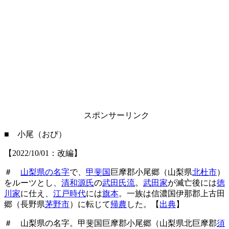
スポンサーリンク
■ 小尾（おび）
【2022/10/01：改編】
＃
山梨県の名字
で、
甲斐国
巨摩郡小尾郷（山梨県
北杜市
）
をルーツとし、
清和源氏
の
武田氏流
。
武田家
が滅亡後には
徳
川家
に仕え、
江戸時代
には
旗本
。一族は信濃国伊那郡上古田
郷（長野県
茅野市
）に転じて
帰農
した。【
出典
】
＃ 山梨県の名字。甲斐国巨摩郡小尾郷（山梨県北巨摩郡
須