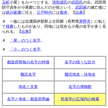
玉町
小尾）をルーツとする。
清和源氏
の
武田氏
の出。武田周
防守貞冬が小尾郷に住んだのが祖という。
武田家
の滅亡後に
は
徳川家康
に仕え、
江戸時代
には
旗本
。【
出典
】
＃ 一族には信濃国伊那郡上古田郷（長野県
茅野市
）に転じ
て
帰農
したものがあり、同地には現在も小尾の名字が多く見
られる。【
出典
】
＃
「尾」のつく名字
。
＃
「小」のつく名字
。
都道府県毎の名字の特徴
名字の様々な区分
難読名字
難読地名・珍地名
地名と災害
名字の博物館
名字と地名・都道府県編
民俗学の広場内の検索