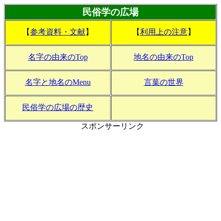
民俗学の広場
【
参考資料・文献
】
【
利用上の注意
】
名字の由来のTop
地名の由来のTop
名字と地名のMenu
言葉の世界
民俗学の広場の歴史
スポンサーリンク