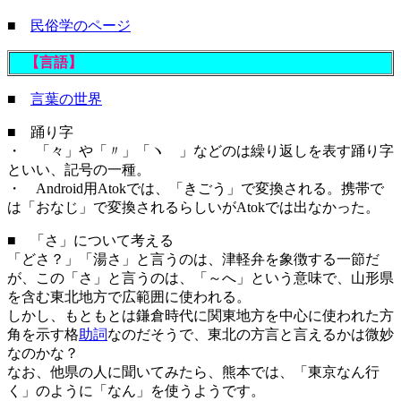
■
民俗学のページ
【言語】
■
言葉の世界
■ 踊り字
・ 「々」や「〃」「ヽゝ」などのは繰り返しを表す踊り字
といい、記号の一種。
・ Android用Atokでは、「きごう」で変換される。携帯で
は「おなじ」で変換されるらしいがAtokでは出なかった。
■ 「さ」について考える
「どさ？」「湯さ」と言うのは、津軽弁を象徴する一節だ
が、この「さ」と言うのは、「～へ」という意味で、山形県
を含む東北地方で広範囲に使われる。
しかし、もともとは鎌倉時代に関東地方を中心に使われた方
角を示す格
助詞
なのだそうで、東北の方言と言えるかは微妙
なのかな？
なお、他県の人に聞いてみたら、熊本では、「東京なん行
く」のように「なん」を使うようです。