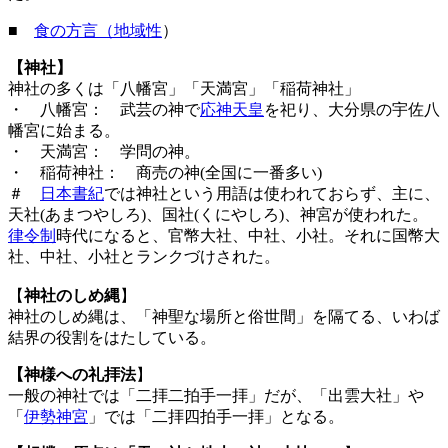
■
食の方言（地域性
）
【神社】
神社の多くは「八幡宮」「天満宮」「稲荷神社」
・ 八幡宮： 武芸の神で
応神天皇
を祀り、大分県の宇佐八
幡宮に始まる。
・ 天満宮： 学問の神。
・ 稲荷神社： 商売の神(全国に一番多い)
＃
日本書紀
では神社という用語は使われておらず、主に、
天社(あまつやしろ)、国社(くにやしろ)、神宮が使われた。
律令制
時代になると、官幣大社、中社、小社。それに国幣大
社、中社、小社とランクづけされた。
【
神社のしめ縄
】
神社のしめ縄は、「神聖な場所と俗世間」を隔てる、いわば
結界の役割をはたしている。
【神様への礼拝法
】
一般の神社では「二拝二拍手一拝」だが、「出雲大社」や
「
伊勢神宮
」では「二拝四拍手一拝」となる。