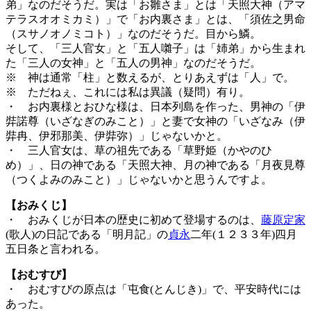
弟」なのだそうだ。実は「お雛さま」とは「天照大神（アマ
テラスオオミカミ）」で「お内裏さま」とは、「須佐之男命
（スサノオノミコト）」なのだそうだ。目から鱗。
そして、「三人官女」と「五人囃子」は「姉弟」から生まれ
た「三人の女神」と「五人の男神」なのだそうだ。
※ 神は通常「柱」と数えるが、とりあえずは「人」で。
※ ただねぇ、これには私は異議（疑問）有り。
・ お内裏様とおひな様は、日本列島を作った、男神の「伊
弉諾尊（いざなぎのみこと）」と妻で女神の「いざなみ（伊
弉冉、伊邪那美、伊弉弥）」じゃないかと。
・ 三人官女は、草の祖先である「草野姫（かやのひ
め）」、日の神である「天照大神、月の神である「月夜見尊
（つくよみのみこと）」じゃないかと思うんですよ。
【おみくじ】
・ おみくじが日本の歴史に初めて登場するのは、
藤原定家
(歌人)の日記である「明月記」の
貞永
二年(１２３３年)四月
五日条と言われる。
【おむすび】
・ おむすびの原点は「屯食(とんじき)」で、平安時代には
あった。