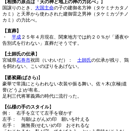
【相撲の原点は「天の神と地上の神の力比べ」
】
国譲りのとき、
大国主命
の子の建御名方神（タケミナカタノ
カミ）と天界から使わされた建御雷之男神（タケミカヅチノ
カミ）の力比べ。
【直葬】
・
平成
２５年４月現在、関東地方では約２０％が「通夜や
告別式を行わない」直葬だそうです。
【土師氏の伝承
】
宮城県
石巻市
祝田（いわいだ）：
土師氏
の伝承が残り、鶏
を飼わない、こいのぼりをあげない。
【婆裟羅(ばさら)
】
豪華で常識にとらわれない衣装や振る舞い。佐々木(京極)道
誉(どうよ)が有名。
足利三代将軍義満の時代に流行った。
【仏様の手のスタイル
】
例： 右手を立てて左手を寝かす
左手： 与願(よがん)の印 願いを叶える
右手： 施無畏(せむい)の印 おそれるな