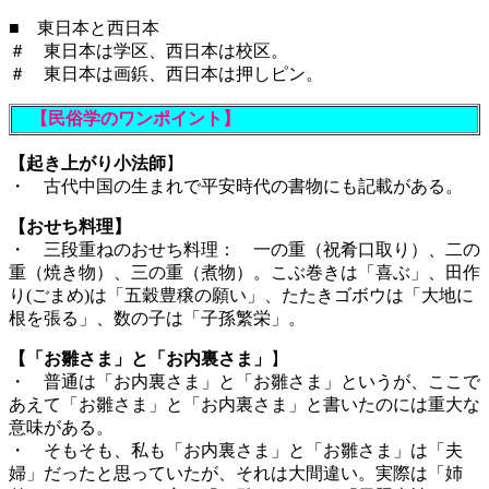
■ 東日本と西日本
＃ 東日本は学区、西日本は校区。
＃ 東日本は画鋲、西日本は押しピン。
【民俗学のワンポイント】
【起き上がり小法師
】
・ 古代中国の生まれで平安時代の書物にも記載がある。
【おせち料理】
・ 三段重ねのおせち料理： 一の重（祝肴口取り）、二の
重（焼き物）、三の重（煮物）。こぶ巻きは「喜ぶ」、田作
り(ごまめ)は「五穀豊穣の願い」、たたきゴボウは「大地に
根を張る」、数の子は「子孫繁栄」。
【「お雛さま」と「お内裏さま」
】
・ 普通は「お内裏さま」と「お雛さま」というが、ここで
あえて「お雛さま」と「お内裏さま」と書いたのには重大な
意味がある。
・ そもそも、私も「お内裏さま」と「お雛さま」は「夫
婦」だったと思っていたが、それは大間違い。実際は「姉