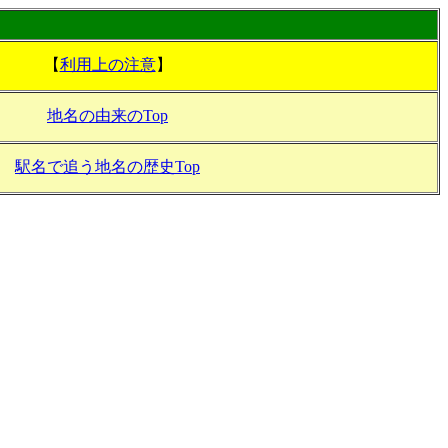
【
利用上の注意
】
地名の由来のTop
駅名で追う地名の歴史Top