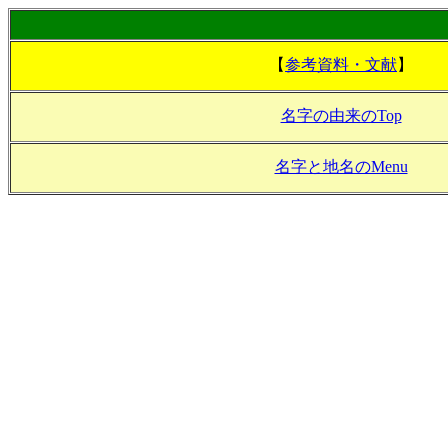
【
参考資料・文献
】
名字の由来のTop
名字と地名のMenu