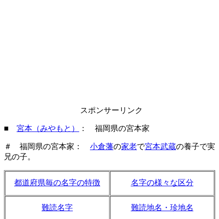
スポンサーリンク
■
宮本（みやもと）
： 福岡県の宮本家
＃ 福岡県の宮本家：
小倉藩
の
家老
で
宮本武蔵
の養子で実
兄の子。
都道府県毎の名字の特徴
名字の様々な区分
難読名字
難読地名・珍地名