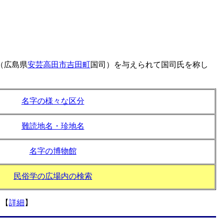
（広島県
安芸高田市吉田町
国司）を与えられて国司氏を称し
名字の様々な区分
難読地名・珍地名
名字の博物館
民俗学の広場内の検索
。
【
詳細
】