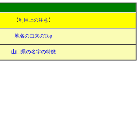
【
利用上の注意
】
地名の由来のTop
山口県の名字の特徴