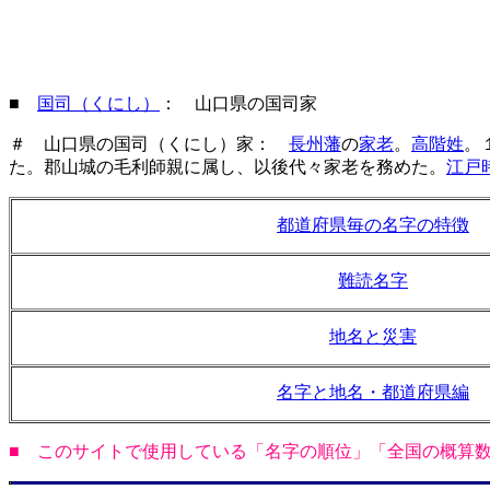
■
国司（くにし）
： 山口県の国司家
＃ 山口県の国司（くにし）家：
長州藩
の
家老
。
高階姓
。
た。郡山城の毛利師親に属し、以後代々家老を務めた。
江戸
都道府県毎の名字の特徴
難読名字
地名と災害
名字と地名・都道府県編
■ このサイトで使用している「名字の順位」「全国の概算