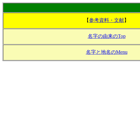
【
参考資料・文献
】
名字の由来のTop
名字と地名のMenu