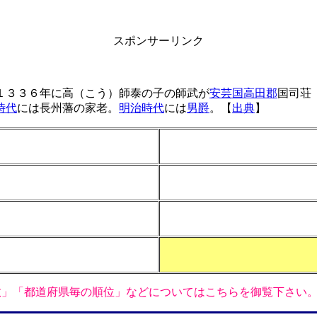
スポンサーリンク
１３３６年に高（こう）師泰の子の師武が
安芸国高田郡
国司荘
時代
には長州藩の家老。
明治時代
には
男爵
。【
出典
】
数」「都道府県毎の順位」などについてはこちらを御覧下さい