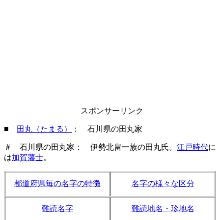
スポンサーリンク
■
田丸（たまる）
： 石川県の田丸家
＃ 石川県の田丸家： 伊勢北畠一族の田丸氏。
江戸時代
に
は
加賀藩士
。
都道府県毎の名字の特徴
名字の様々な区分
難読名字
難読地名・珍地名