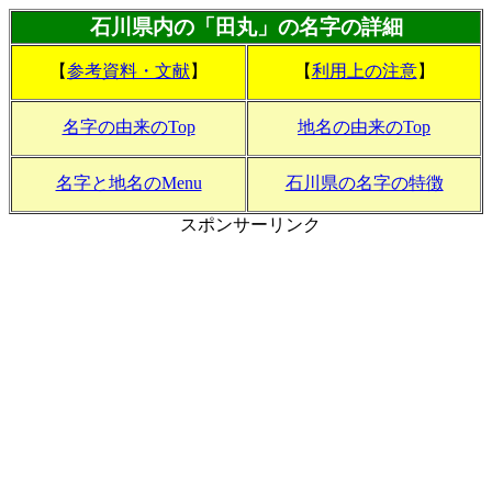
石川県内の「田丸」の名字の詳細
【
参考資料・文献
】
【
利用上の注意
】
名字の由来のTop
地名の由来のTop
名字と地名のMenu
石川県の名字の特徴
スポンサーリンク